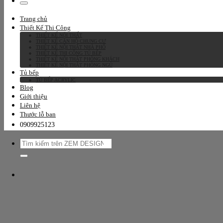
kiếm:
Trang chủ
Thiết Kế Thi Công
THIẾT KẾ NỘI THẤT
THIẾT KẾ CĂN HỘ CHUNG CƯ
THIẾT KẾ NỘI THẤT NHÀ PHỐ
THIẾT KẾ THI CÔNG TỦ BẾP
THIẾT KẾ NỘI THẤT PHÒNG KHÁCH
THIẾT KẾ NỘI THẤT PHÒNG NGỦ
Tủ bếp
TỦ BẾP ACRYLIC
Blog
Giới thiệu
Liên hệ
Thước lỗ ban
0909925123
Tìm
kiếm: