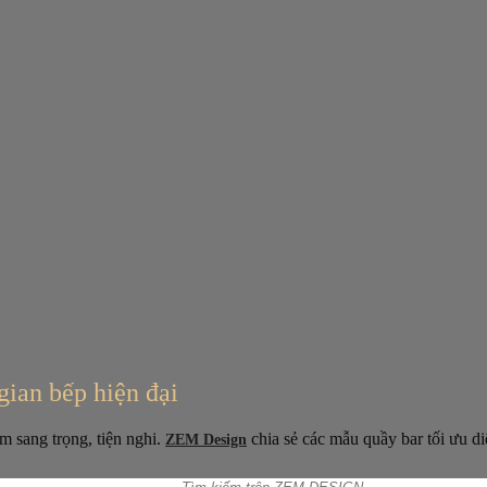
gian bếp hiện đại
m sang trọng, tiện nghi.
chia sẻ các mẫu quầy bar tối ưu diệ
ZEM Design