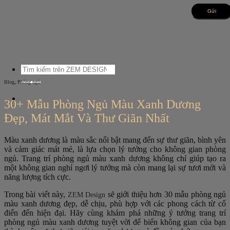
Bỏ
qua
nội
dung
Tìm
kiếm:
,
Blog
Phòng ngủ
30+ Mẫu Phòng Ngủ Màu Xanh Dương
Đẹp, Mát Mắt Và Thư Giãn Nhất
Màu xanh dương là màu sắc nổi bật mang đến sự thư giãn, bình yên
và cảm giác mát mẻ, là lựa chọn lý tưởng cho không gian phòng
ngủ. Trang trí phòng ngủ màu xanh dương không chỉ giúp tạo ra
một không gian nghỉ ngơi lý tưởng mà còn mang lại sự tươi mới và
năng lượng tích cực.
Trong bài viết này,
sẽ giới thiệu hơn 30 mẫu phòng ngủ
ZEM Design
màu xanh dương đẹp, dễ chịu, phù hợp với các phong cách từ cổ
điển đến hiện đại. Hãy cùng khám phá những ý tưởng trang trí
phòng ngủ màu xanh dương tuyệt vời để biến không gian của bạn