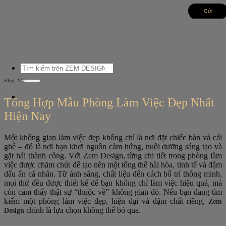
Bỏ
qua
nội
dung
Tìm
kiếm:
,
Blog
Nhà
Tổng Hợp Mẫu Phòng Làm Việc Đẹp Nhất
Hiện Nay
Một không gian làm việc đẹp không chỉ là nơi đặt chiếc bàn và cái
ghế – đó là nơi bạn khơi nguồn cảm hứng, nuôi dưỡng sáng tạo và
gặt hái thành công. Với Zem Design, từng chi tiết trong phòng làm
việc được chăm chút để tạo nên một tổng thể hài hòa, tinh tế và đậm
dấu ấn cá nhân. Từ ánh sáng, chất liệu đến cách bố trí thông minh,
mọi thứ đều được thiết kế để bạn không chỉ làm việc hiệu quả, mà
còn cảm thấy thật sự “thuộc về” không gian đó. Nếu bạn đang tìm
kiếm một phòng làm việc đẹp, hiện đại và đậm chất riêng,
Zem
chính là lựa chọn không thể bỏ qua.
Design