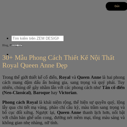
Bỏ
qua
nội
dung
Tìm
kiếm:
,
Blog
Phong cách
30+ Mẫu Phong Cách Thiết Kế Nội Thất
Royal Queen Anne Đẹp
Trong thế giới thiết kế cổ điển,
Royal
và
Queen Anne
là hai phong
cách mang đậm dấu ấn hoàng gia, sang trọng và quý phái. Tuy
nhiên, chúng dễ gây nhầm lẫn với các phong cách như
Tân cổ điển
(Neo-Classical)
,
Baroque
hay
Victorian
.
Phong cách Royal
là khái niệm rộng, thể hiện sự quyền quý, lộng
lẫy qua chi tiết mạ vàng, phào chỉ cầu kỳ, màu trầm sang trọng và
bố cục đối xứng. Ngược lại,
Queen Anne
thanh lịch hơn, nổi bật
với chân bàn ghế uốn cong, đường nét mềm mại, tông màu sáng và
không gian nhẹ nhàng, nữ tính.