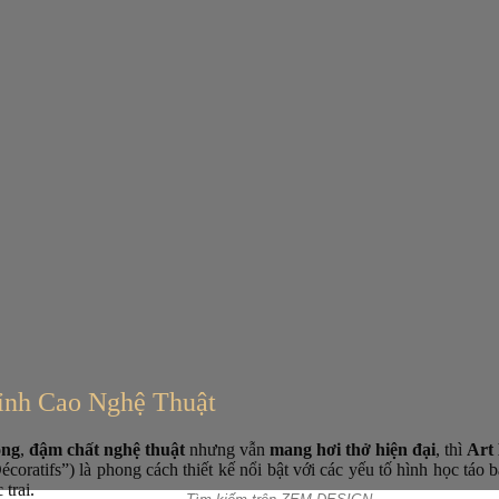
Đỉnh Cao Nghệ Thuật
ọng
,
đậm chất nghệ thuật
nhưng vẫn
mang hơi thở hiện đại
, thì
Art
Décoratifs”) là phong cách thiết kế nổi bật với các yếu tố hình học táo 
trai.