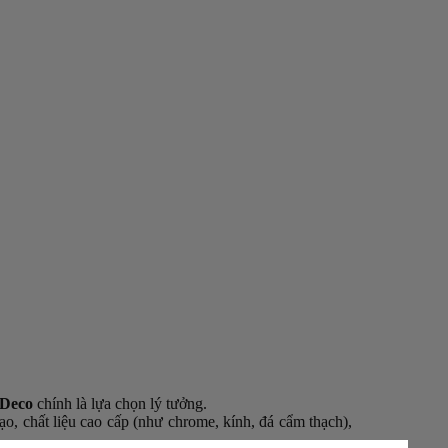
 Deco
chính là lựa chọn lý tưởng.
bạo, chất liệu cao cấp (như chrome, kính, đá cẩm thạch),