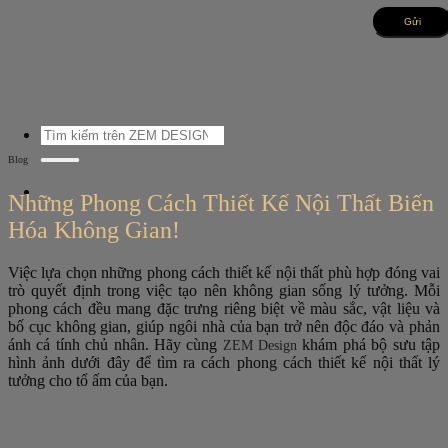
Bỏ
qua
nội
dung
Tìm
kiếm:
Blog
Những Phong Cách Thiết Kế Nội Thất Biến
Hóa Không Gian!
Việc lựa chọn những phong cách thiết kế nội thất phù hợp đóng vai
trò quyết định trong việc tạo nên không gian sống lý tưởng. Mỗi
phong cách đều mang đặc trưng riêng biệt về màu sắc, vật liệu và
bố cục không gian, giúp ngôi nhà của bạn trở nên độc đáo và phản
ánh cá tính chủ nhân. Hãy cùng
khám phá bộ sưu tập
ZEM Design
hình ảnh dưới đây để tìm ra cách phong cách thiết kế nội thất lý
tưởng cho tổ ấm của bạn.