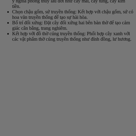
ý nghĩa phong thủy lâu đời như cây mai, cây tùng, cây kim
tiền.
Chọn chậu gốm, sứ truyền thống
: Kết hợp với chậu gốm, sứ có
hoa văn truyền thống để tạo sự hài hòa.
Bố trí đối xứng
: Đặt cây đối xứng hai bên bàn thờ để tạo cảm
giác cân bằng, trang nghiêm.
Kết hợp với đồ thờ cúng truyền thống
: Phối hợp cây xanh với
các vật phẩm thờ cúng truyền thống như đỉnh đồng, lư hương.