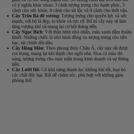
có ý nghĩa khác nhau: 3 cành tượng trưng cho hạnh phúc, 5
cành cho sức khỏe, 8 cành cho tài lộc và 9 cành cho thời vận.
Cây Trầu Bà đế vương
: Tượng trưng cho quyền lực và sức
mạnh, với bộ lá đẹp, to khỏe và rực rỡ. Bố trí cây này sẽ làm
tăng vượng khí và mang lại cơ hội thăng tiến.
Cây Ngọc Bích
: Với thân hình nhỏ nhắn, màu xanh đậm thuần
khiết. Những chiếc lá nhỏ hình đồng xu tượng trưng cho tiền
bạc, tài chính dồi dào.
Cây Hồng Môn
: Theo phong thủy Châu Á, cây này rất được
coi trọng, mang lại khí thịnh cho ngôi nhà. Hoa có màu đỏ
sáng, tượng trưng cho may mắn trong kinh doanh và sự thăng
tiến.
Cây Lưỡi Hổ
: Có khả năng thanh lọc không khí tốt, loại bỏ
các chất độc hại. Rất dễ chăm sóc, phù hợp với không gian
phòng thờ.