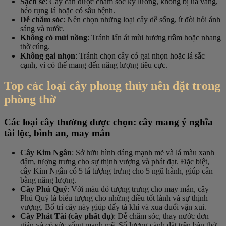
Sạch sẽ
: Cây cần được chăm sóc kỹ lưỡng, không bị úa vàng,
héo rụng lá hoặc có sâu bệnh.
Dễ chăm sóc
: Nên chọn những loại cây dễ sống, ít đòi hỏi ánh
sáng và nước.
Không có mùi nồng
: Tránh lấn át mùi hương trầm hoặc nhang
thờ cúng.
Không gai nhọn
: Tránh chọn cây có gai nhọn hoặc lá sắc
cạnh, vì có thể mang đến năng lượng tiêu cực.
Top các loại cây phong thủy nên đặt trong
phòng thờ
Các loại cây thường được chọn: cây mang ý nghĩa
tài lộc, bình an, may mắn
Cây Kim Ngân
: Sở hữu hình dáng mạnh mẽ và lá màu xanh
đậm, tượng trưng cho sự thịnh vượng và phát đạt. Đặc biệt,
cây Kim Ngân có 5 lá tượng trưng cho 5 ngũ hành, giúp cân
bằng năng lượng.
Cây Phú Quý
: Với màu đỏ tượng trưng cho may mắn, cây
Phú Quý là biểu tượng cho những điều tốt lành và sự thịnh
vượng. Bố trí cây này giúp đẩy tà khí và xua đuổi vận xui.
Cây Phát Tài (cây phất dụ)
: Dễ chăm sóc, thay nước đơn
giản và có sức sống mạnh mẽ. Số lượng cành đặt trên bàn thờ