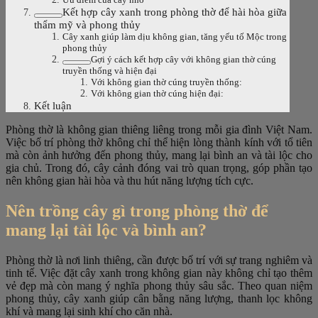
Kết hợp cây xanh trong phòng thờ để hài hòa giữa
thẩm mỹ và phong thủy
Cây xanh giúp làm dịu không gian, tăng yếu tố Mộc trong
phong thủy
Gợi ý cách kết hợp cây với không gian thờ cúng
truyền thống và hiện đại
Với không gian thờ cúng truyền thống:
Với không gian thờ cúng hiện đại:
Kết luận
Phòng thờ là không gian thiêng liêng trong mỗi gia đình Việt Nam.
Việc bố trí phòng thờ không chỉ thể hiện lòng thành kính với tổ tiên
mà còn ảnh hưởng đến phong thủy, mang lại bình an và tài lộc cho
gia chủ. Trong đó, cây cảnh đóng vai trò quan trọng, góp phần tạo
nên không gian hài hòa và thu hút năng lượng tích cực.
Nên trồng cây gì trong phòng thờ để
mang lại tài lộc và bình an?
Phòng thờ là nơi linh thiêng, cần được bố trí với sự trang nghiêm và
tinh tế. Việc đặt cây xanh trong không gian này không chỉ tạo thêm
vẻ đẹp mà còn mang ý nghĩa phong thủy sâu sắc. Theo quan niệm
phong thủy, cây xanh giúp cân bằng năng lượng, thanh lọc không
khí và mang lại sinh khí cho căn nhà.