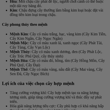
Hỏa
: Mỗi chậu cây phát để lộc, người chơi cảnh có thể buộc
một dải ruy băng đỏ.
Kim
: Chậu đựng cây thường làm bằng kim loại hoặc đặt vài
đồng tiền kim loại trong chậu.
Cây phong thủy theo mệnh
Mệnh Kim
: Cây có màu trắng, bạc, vàng kim (Cây Kim Tiền,
Cây Kim Ngân, Cây Ngọc Ngân)
Mệnh Mộc
: Cây có màu xanh lá, xanh ngọc (Cây Phát Tài,
Cây Tùng, Cây Vạn Lộc)
Mệnh Thủy
: Cây có màu xanh dương, đen (Cây Phát Lộc,
Cây Trúc Phú Quý, cây thủy sinh)
Mệnh Hỏa
: Cây có màu đỏ, hồng, tím (Cây Hồng Môn, Cây
Phú Quý, Cây Đại)
Mệnh Thổ
: Cây có màu vàng, nâu đất (Cây Mai vàng, Cây
Sen Đá, Cây Ngọc Bích)
Lợi ích của việc chọn cây hợp mệnh
Tăng cường vượng khí
: Cây hợp mệnh tạo ra năng lượng
tương sinh, giúp tăng cường vượng khí và thúc đẩy sự phát
triển.
Hóa giải năng lượng tiêu cực
: Cây phù hợp có khả năng hấp