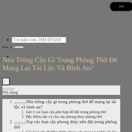
Bỏ
qua
nội
dung
Tìm
kiếm:
,
Blog
Nhà
Nên Trồng Cây Gì Trong Phòng Thờ Để
Mang Lại Tài Lộc Và Bình An?
Nội dung
Nên trồng cây gì trong phòng thờ để mang lại tài
lộc và bình an?
Gợi ý các loại cây phù hợp để đặt trong phòng thờ
Đặc điểm cần có của cây phong thủy phòng thờ
Top các loại cây phong thủy nên đặt trong phòng
thờ
Các loại cây thường được chọn: cây mang ý nghĩa tài lộc,