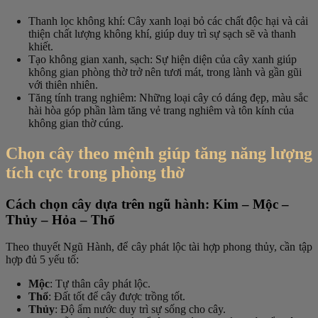
Thanh lọc không khí
: Cây xanh loại bỏ các chất độc hại và cải
thiện chất lượng không khí, giúp duy trì sự sạch sẽ và thanh
khiết.
Tạo không gian xanh, sạch
: Sự hiện diện của cây xanh giúp
không gian phòng thờ trở nên tươi mát, trong lành và gần gũi
với thiên nhiên.
Tăng tính trang nghiêm
: Những loại cây có dáng đẹp, màu sắc
hài hòa góp phần làm tăng vẻ trang nghiêm và tôn kính của
không gian thờ cúng.
Chọn cây theo mệnh giúp tăng năng lượng
tích cực trong phòng thờ
Cách chọn cây dựa trên ngũ hành: Kim – Mộc –
Thủy – Hỏa – Thổ
Theo thuyết Ngũ Hành, để cây phát lộc tài hợp phong thủy, cần tập
hợp đủ 5 yếu tố:
Mộc
: Tự thân cây phát lộc.
Thổ
: Đất tốt để cây được trồng tốt.
Thủy
: Độ ẩm nước duy trì sự sống cho cây.