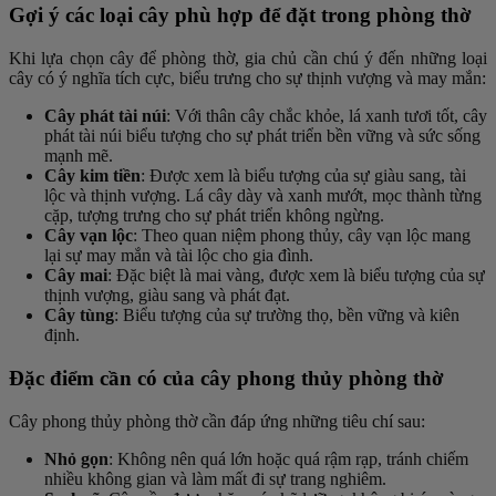
Gợi ý các loại cây phù hợp để đặt trong phòng thờ
Khi lựa chọn cây để phòng thờ, gia chủ cần chú ý đến những loại
cây có ý nghĩa tích cực, biểu trưng cho sự thịnh vượng và may mắn:
Cây phát tài núi
: Với thân cây chắc khỏe, lá xanh tươi tốt, cây
phát tài núi biểu tượng cho sự phát triển bền vững và sức sống
mạnh mẽ.
Cây kim tiền
: Được xem là biểu tượng của sự giàu sang, tài
lộc và thịnh vượng. Lá cây dày và xanh mướt, mọc thành từng
cặp, tượng trưng cho sự phát triển không ngừng.
Cây vạn lộc
: Theo quan niệm phong thủy, cây vạn lộc mang
lại sự may mắn và tài lộc cho gia đình.
Cây mai
: Đặc biệt là mai vàng, được xem là biểu tượng của sự
thịnh vượng, giàu sang và phát đạt.
Cây tùng
: Biểu tượng của sự trường thọ, bền vững và kiên
định.
Đặc điểm cần có của cây phong thủy phòng thờ
Cây phong thủy phòng thờ cần đáp ứng những tiêu chí sau:
Nhỏ gọn
: Không nên quá lớn hoặc quá rậm rạp, tránh chiếm
nhiều không gian và làm mất đi sự trang nghiêm.