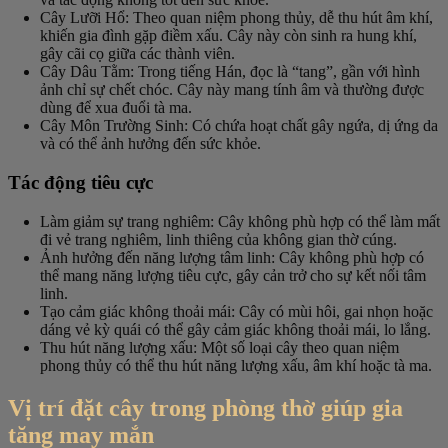
Cây Lưỡi Hổ
: Theo quan niệm phong thủy, dễ thu hút âm khí,
khiến gia đình gặp điềm xấu. Cây này còn sinh ra hung khí,
gây cãi cọ giữa các thành viên.
Cây Dâu Tằm
: Trong tiếng Hán, đọc là “tang”, gần với hình
ảnh chỉ sự chết chóc. Cây này mang tính âm và thường được
dùng để xua đuổi tà ma.
Cây Môn Trường Sinh
: Có chứa hoạt chất gây ngứa, dị ứng da
và có thể ảnh hưởng đến sức khỏe.
Tác động tiêu cực
Làm giảm sự trang nghiêm
: Cây không phù hợp có thể làm mất
đi vẻ trang nghiêm, linh thiêng của không gian thờ cúng.
Ảnh hưởng đến năng lượng tâm linh
: Cây không phù hợp có
thể mang năng lượng tiêu cực, gây cản trở cho sự kết nối tâm
linh.
Tạo cảm giác không thoải mái
: Cây có mùi hôi, gai nhọn hoặc
dáng vẻ kỳ quái có thể gây cảm giác không thoải mái, lo lắng.
Thu hút năng lượng xấu
: Một số loại cây theo quan niệm
phong thủy có thể thu hút năng lượng xấu, âm khí hoặc tà ma.
Vị trí đặt cây trong phòng thờ giúp gia
tăng may mắn