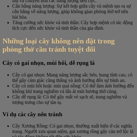
thụ và chuyển hóa các năng lượng tiêu cực.
Cân bằng năng lượng
: Sự kết hợp giữa cây và mệnh tạo ra sự
cân bằng về năng lượng, giúp không gian phòng thờ trở nên
hài hòa.
Tăng cường sức khỏe và tinh thần
: Cây hợp mệnh có tác động
tích cực đến sức khỏe và tinh thần của gia đình.
Những loại cây không nên đặt trong
phòng thờ cần tránh tuyệt đối
Cây có gai nhọn, mùi hôi, dễ rụng lá
Cây có gai nhọn
: Mang năng lượng sắc bén, hung tính cao, có
thể gây cảm giác căng thẳng và ảnh hưởng đến sự bình an.
Cây có mùi hôi hoặc mùi quá nồng
: Có thể làm ảnh hưởng đến
không khí trang nghiêm và lấn át mùi hương thờ cúng.
Cây dễ rụng lá
: Có thể gây mất vẻ sạch sẽ, trang nghiêm và
tượng trưng cho sự tàn tạ.
Ví dụ các cây nên tránh
Cây Xương Rồng
: Có gai nhọn, thường xuất hiện ở các nghĩa
trang. Người xưa quan niệm, gai xương rồng gây cản trở lộc lá
và tác động không tốt đến sức khỏe.