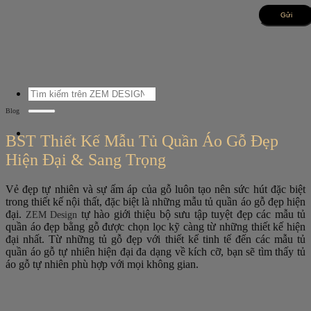
Bỏ
qua
nội
dung
Tìm
kiếm:
Blog
BST Thiết Kế Mẫu Tủ Quần Áo Gỗ Đẹp
Hiện Đại & Sang Trọng
Vẻ đẹp tự nhiên và sự ấm áp của gỗ luôn tạo nên sức hút đặc biệt
trong thiết kế nội thất, đặc biệt là những mẫu tủ quần áo gỗ đẹp hiện
đại.
tự hào giới thiệu bộ sưu tập tuyệt đẹp các mẫu tủ
ZEM Design
quần áo đẹp bằng gỗ được chọn lọc kỹ càng từ những thiết kế hiện
đại nhất. Từ những tủ gỗ đẹp với thiết kế tinh tế đến các mẫu tủ
quần áo gỗ tự nhiên hiện đại đa dạng về kích cỡ, bạn sẽ tìm thấy tủ
áo gỗ tự nhiên phù hợp với mọi không gian.