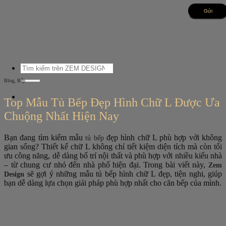
Bỏ
qua
nội
dung
Tìm
kiếm:
,
Blog
Bếp
Top Mẫu Tủ Bếp Đẹp Hình Chữ L Được Ưa
Chuộng Nhất Hiện Nay
Bạn đang tìm kiếm mẫu
đẹp hình chữ L phù hợp với không
tủ bếp
gian sống? Thiết kế chữ L không chỉ tiết kiệm diện tích mà còn tối
ưu công năng, dễ dàng bố trí nội thất và phù hợp với nhiều kiểu nhà
– từ chung cư nhỏ đến nhà phố hiện đại. Trong bài viết này,
Zem
sẽ gợi ý những mẫu tủ bếp hình chữ L đẹp, tiện nghi, giúp
Design
bạn dễ dàng lựa chọn giải pháp phù hợp nhất cho căn bếp của mình.