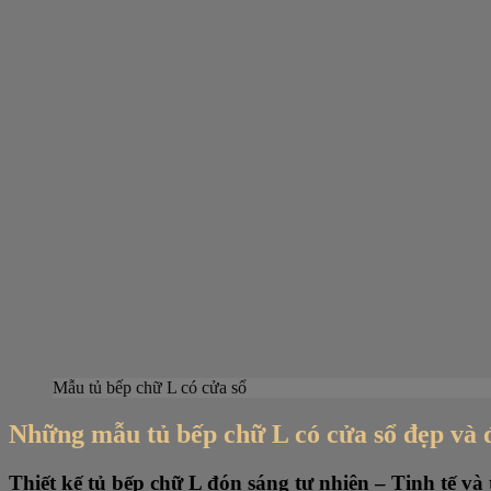
Mẫu tủ bếp chữ L có cửa sổ
Những mẫu tủ bếp chữ L có cửa sổ đẹp và 
Thiết kế tủ bếp chữ L đón sáng tự nhiên – Tinh tế và 