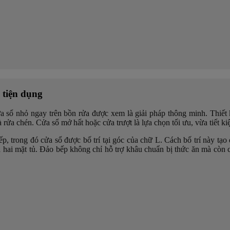
 tiện dụng
ửa sổ nhỏ ngay trên bồn rửa được xem là giải pháp thông minh. Thiết
ửa chén. Cửa sổ mở hất hoặc cửa trượt là lựa chọn tối ưu, vừa tiết kiệm
, trong đó cửa sổ được bố trí tại góc của chữ L. Cách bố trí này tạo
ả hai mặt tủ. Đảo bếp không chỉ hỗ trợ khâu chuẩn bị thức ăn mà còn 