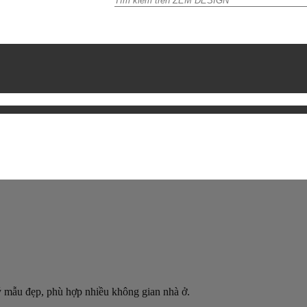
ý mẫu đẹp, phù hợp nhiều không gian nhà ở.