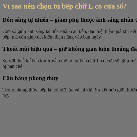
Vì sao nên chọn tủ bếp chữ L có cửa sổ?
Đón sáng tự nhiên – giảm phụ thuộc ánh sáng nhân 
Cửa sổ giúp ánh sáng lan tỏa khắp căn bếp, đặc biệt hiệu quả khi kế
bếp, mà còn giúp tiết kiệm điện năng vào ban ngày.
Thoát mùi hiệu quả – giữ không gian luôn thoáng đ
So với thiết kế bếp kín truyền thống, tủ bếp chữ L có cửa sổ giúp m
bị hạn chế.
Cân bằng phong thủy
Trong phong thủy, bếp là nơi giữ lửa và tài khí. Sự kết hợp giữa hướng
trợ.