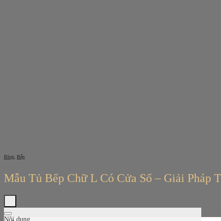
Bỏ
qua
nội
dung
,
Blog
Bếp
Mẫu Tủ Bếp Chữ L Có Cửa Sổ – Giải Pháp 
Nội dung
Tìm