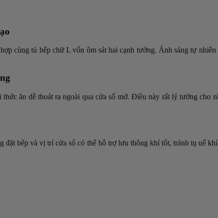
tạo
t hợp cùng tủ bếp chữ L vốn ôm sát hai cạnh tường. Ánh sáng tự nhiên 
ãng
ùi thức ăn dễ thoát ra ngoài qua cửa sổ mở. Điều này rất lý tưởng cho
 đặt bếp và vị trí cửa sổ có thể hỗ trợ lưu thông khí tốt, tránh tụ uế 