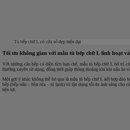
Tủ bếp chữ L có cửa sổ đẹp hiện đại
Tối ưu không gian với mẫu tủ bếp chữ L linh hoạt và
Với những căn bếp có diện tích hạn chế, mẫu tủ bếp chữ L bố trí c
thường xuyên sử dụng, đồng thời giúp thông thoáng khí khi nấu ăn và r
Một gợi ý khác không thể bỏ qua là mẫu tủ bếp chữ L kết hợp đảo bếp
bếp (bếp nấu – bồn rửa – tủ lạnh) và tận dụng tối đa ánh sáng cho c
tiện lợi.