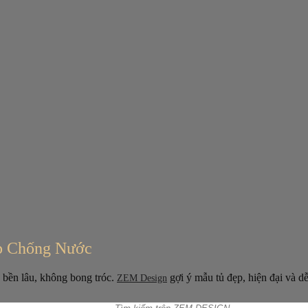
ếp Chống Nước
 bền lâu, không bong tróc.
gợi ý mẫu tủ đẹp, hiện đại và dễ
ZEM Design