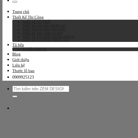
kiếm:
Trang chủ
Thiết Kế Thi Công
THIẾT KẾ NỘI THẤT
THIẾT KẾ CĂN HỘ CHUNG CƯ
THIẾT KẾ NỘI THẤT NHÀ PHỐ
THIẾT KẾ THI CÔNG TỦ BẾP
THIẾT KẾ NỘI THẤT PHÒNG KHÁCH
THIẾT KẾ NỘI THẤT PHÒNG NGỦ
Tủ bếp
TỦ BẾP ACRYLIC
Blog
Giới thiệu
Liên hệ
Thước lỗ ban
0909925123
Tìm
kiếm: