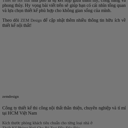
nhà phố là sự kết hợp giữa thẩm mỹ, công năng và
Thiết kế nội thất
phong thủy. Hy vọng bài viết trên sẽ giúp bạn có cái nhìn tổng quan
và lựa chọn thiết kế phù hợp cho không gian sống của mình.
Theo dõi
để cập nhật thêm nhiều thông tin hữu ích về
ZEM Design
thiết kế nội thất!
zemdesign
Công ty thiết kế thi công nội thất thân thiện, chuyên nghiệp và tỉ mỉ
tại HCM Việt Nam
Kích thước phòng khách tiêu chuẩn cho từng loại nhà ở
Thiết Kế Phòng Ngủ Cho Bé Trai Đầy Độc Đáo