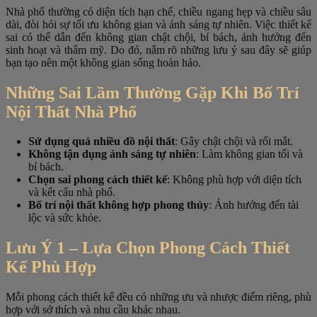
Nhà phố thường có diện tích hạn chế, chiều ngang hẹp và chiều sâu
dài, đòi hỏi sự tối ưu không gian và ánh sáng tự nhiên. Việc thiết kế
sai có thể dẫn đến không gian chật chội, bí bách, ảnh hưởng đến
sinh hoạt và thẩm mỹ. Do đó, nắm rõ những lưu ý sau đây sẽ giúp
bạn tạo nên một không gian sống hoàn hảo.
Những Sai Lầm Thường Gặp Khi Bố Trí
Nội Thất Nhà Phố
Sử dụng quá nhiều đồ nội thất
: Gây chật chội và rối mắt.
Không tận dụng ánh sáng tự nhiên
: Làm không gian tối và
bí bách.
Chọn sai phong cách thiết kế
: Không phù hợp với diện tích
và kết cấu nhà phố.
Bố trí nội thất không hợp phong thủy
: Ảnh hưởng đến tài
lộc và sức khỏe.
Lưu Ý 1 – Lựa Chọn Phong Cách Thiết
Kế Phù Hợp
Mỗi phong cách thiết kế đều có những ưu và nhược điểm riêng, phù
hợp với sở thích và nhu cầu khác nhau.