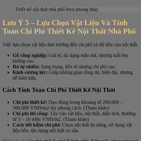
Thiết kế nội thất nhà phố theo phong thủy
Lưu Ý 5 – Lựa Chọn Vật Liệu Và Tính
Toán Chi Phí Thiết Kế Nội Thất Nhà Phố
Việc lựa chọn vật liệu ảnh hưởng đến chi phí và độ bền của nội thất.
Gỗ công nghiệp:
Giá rẻ, đa dạng mẫu mã, nhưng tuổi thọ
không cao.
Đá tự nhiên:
Sang trọng, bền bỉ nhưng chi phí cao.
Kính cường lực:
Giúp không gian rộng rãi, hiện đại, nhưng
dễ bám bẩn.
Cách Tính Toán Chi Phí Thiết Kế Nội Thất
Chi phí thiết kế:
Dao động trong khoảng từ 200.000 –
500.000 VNĐ/m2 tùy phong cách. (Tham khảo)
Chi phí thi công:
Tùy vào vật liệu, nội thất, diện tích, thường
từ 3 – 10 triệu VNĐ/m2. (Tham khảo)
Cách tiết kiệm chi phí:
Chọn nội thất đa năng, sử dụng vật
liệu bền, tận dụng nội thất có sẵn.