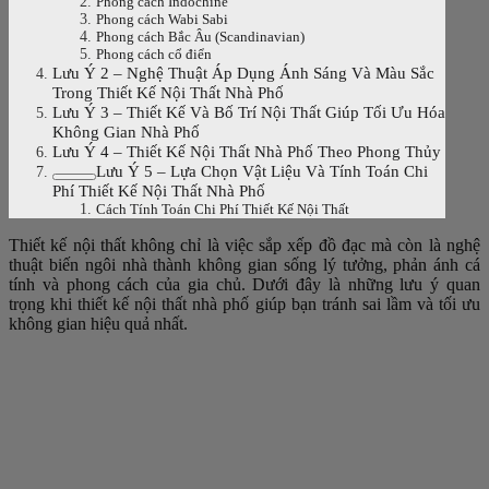
Phong cách Indochine
Phong cách Wabi Sabi
Phong cách Bắc Âu (Scandinavian)
Phong cách cổ điển
Lưu Ý 2 – Nghệ Thuật Áp Dụng Ánh Sáng Và Màu Sắc
Trong Thiết Kế Nội Thất Nhà Phố
Lưu Ý 3 – Thiết Kế Và Bố Trí Nội Thất Giúp Tối Ưu Hóa
Không Gian Nhà Phố
Lưu Ý 4 – Thiết Kế Nội Thất Nhà Phố Theo Phong Thủy
Lưu Ý 5 – Lựa Chọn Vật Liệu Và Tính Toán Chi
Phí Thiết Kế Nội Thất Nhà Phố
Cách Tính Toán Chi Phí Thiết Kế Nội Thất
Thiết kế nội thất không chỉ là việc sắp xếp đồ đạc mà còn là nghệ
thuật biến ngôi nhà thành không gian sống lý tưởng, phản ánh cá
tính và phong cách của gia chủ. Dưới đây là những lưu ý quan
trọng khi thiết kế nội thất nhà phố giúp bạn tránh sai lầm và tối ưu
không gian hiệu quả nhất.