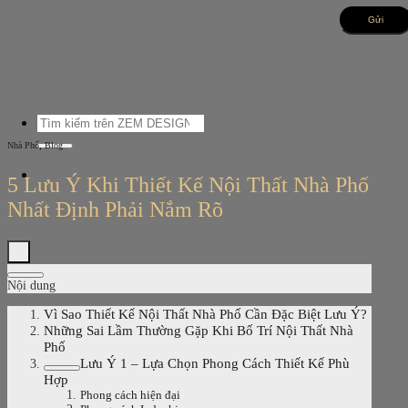
Bỏ
qua
nội
dung
Tìm
kiếm:
,
Nhà Phố
Blog
5 Lưu Ý Khi Thiết Kế Nội Thất Nhà Phố
Nhất Định Phải Nắm Rõ
Nội dung
Vì Sao Thiết Kế Nội Thất Nhà Phố Cần Đặc Biệt Lưu Ý?
Những Sai Lầm Thường Gặp Khi Bố Trí Nội Thất Nhà
Phố
Lưu Ý 1 – Lựa Chọn Phong Cách Thiết Kế Phù
Hợp
Phong cách hiện đại