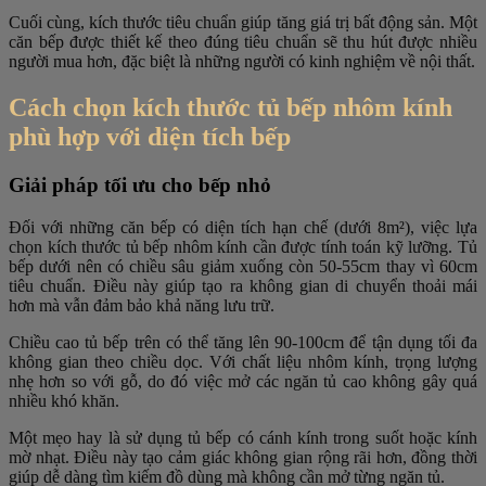
Cuối cùng, kích thước tiêu chuẩn giúp tăng giá trị bất động sản. Một
căn bếp được thiết kế theo đúng tiêu chuẩn sẽ thu hút được nhiều
người mua hơn, đặc biệt là những người có kinh nghiệm về nội thất.
Cách chọn kích thước tủ bếp nhôm kính
phù hợp với diện tích bếp
Giải pháp tối ưu cho bếp nhỏ
Đối với những căn bếp có diện tích hạn chế (dưới 8m²), việc lựa
chọn kích thước tủ bếp nhôm kính cần được tính toán kỹ lưỡng. Tủ
bếp dưới nên có chiều sâu giảm xuống còn 50-55cm thay vì 60cm
tiêu chuẩn. Điều này giúp tạo ra không gian di chuyển thoải mái
hơn mà vẫn đảm bảo khả năng lưu trữ.
Chiều cao tủ bếp trên có thể tăng lên 90-100cm để tận dụng tối đa
không gian theo chiều dọc. Với chất liệu nhôm kính, trọng lượng
nhẹ hơn so với gỗ, do đó việc mở các ngăn tủ cao không gây quá
nhiều khó khăn.
Một mẹo hay là sử dụng tủ bếp có cánh kính trong suốt hoặc kính
mờ nhạt. Điều này tạo cảm giác không gian rộng rãi hơn, đồng thời
giúp dễ dàng tìm kiếm đồ dùng mà không cần mở từng ngăn tủ.