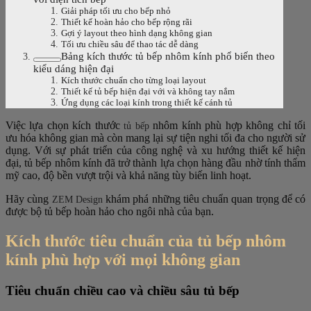
Giải pháp tối ưu cho bếp nhỏ
Thiết kế hoàn hảo cho bếp rộng rãi
Gợi ý layout theo hình dạng không gian
Tối ưu chiều sâu để thao tác dễ dàng
Bảng kích thước tủ bếp nhôm kính phổ biến theo
kiểu dáng hiện đại
Kích thước chuẩn cho từng loại layout
Thiết kế tủ bếp hiện đại với và không tay nắm
Ứng dụng các loại kính trong thiết kế cánh tủ
Việc lựa chọn kích thước
nhôm kính phù hợp không chỉ tối
tủ bếp
ưu hóa không gian mà còn mang lại sự tiện nghi tối đa cho người sử
dụng. Với sự phát triển của công nghệ và xu hướng thiết kế hiện
đại, tủ bếp nhôm kính đã trở thành lựa chọn hàng đầu nhờ tính thẩm
mỹ cao, độ bền vượt trội và khả năng tùy biến linh hoạt.
Hãy cùng
khám phá những tiêu chuẩn quan trọng để có
ZEM Design
được bộ tủ bếp hoàn hảo cho ngôi nhà của bạn.
Kích thước tiêu chuẩn của tủ bếp nhôm
kính phù hợp với mọi không gian
Tiêu chuẩn chiều cao và chiều sâu tủ bếp