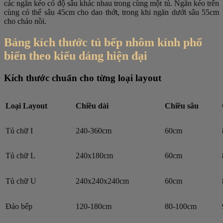
các ngăn kéo có độ sâu khác nhau trong cùng một tủ. Ngăn kéo trên
cùng có thể sâu 45cm cho dao thớt, trong khi ngăn dưới sâu 55cm
cho chảo nồi.
Bảng kích thước tủ bếp nhôm kính phổ
biến theo kiểu dáng hiện đại
Kích thước chuẩn cho từng loại layout
Loại Layout
Chiều dài
Chiều sâu
Tủ chữ I
240-360cm
60cm
Tủ chữ L
240x180cm
60cm
Tủ chữ U
240x240x240cm
60cm
Đảo bếp
120-180cm
80-100cm