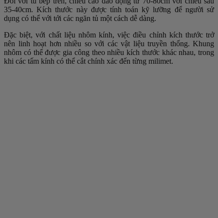
Đối với tủ bếp trên, chiều cao dao động từ 70-80cm với chiều sâu
35-40cm. Kích thước này được tính toán kỹ lưỡng để người sử
dụng có thể với tới các ngăn tủ một cách dễ dàng.
Đặc biệt, với chất liệu nhôm kính, việc điều chỉnh kích thước trở
nên linh hoạt hơn nhiều so với các vật liệu truyền thống. Khung
nhôm có thể được gia công theo nhiều kích thước khác nhau, trong
khi các tấm kính có thể cắt chính xác đến từng milimet.