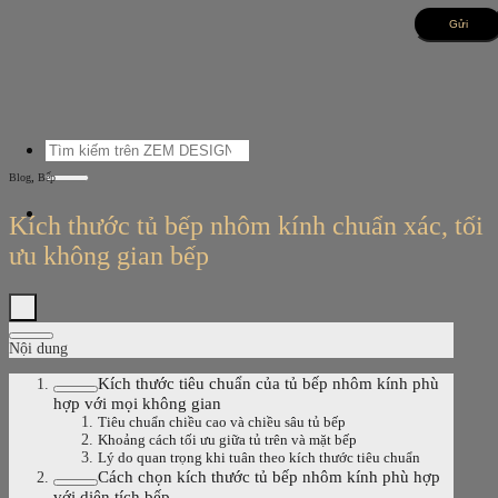
Bỏ
qua
nội
dung
Tìm
kiếm:
,
Blog
Bếp
Kích thước tủ bếp nhôm kính chuẩn xác, tối
ưu không gian bếp
Nội dung
Kích thước tiêu chuẩn của tủ bếp nhôm kính phù
hợp với mọi không gian
Tiêu chuẩn chiều cao và chiều sâu tủ bếp
Khoảng cách tối ưu giữa tủ trên và mặt bếp
Lý do quan trọng khi tuân theo kích thước tiêu chuẩn
Cách chọn kích thước tủ bếp nhôm kính phù hợp
với diện tích bếp