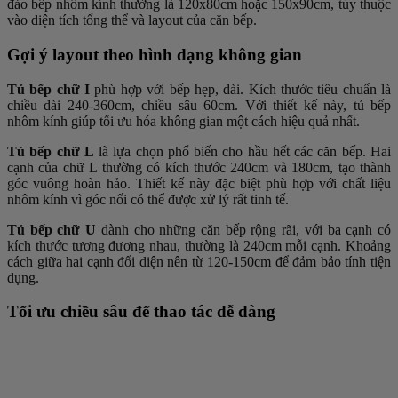
đảo bếp nhôm kính thường là 120x80cm hoặc 150x90cm, tùy thuộc
vào diện tích tổng thể và layout của căn bếp.
Gợi ý layout theo hình dạng không gian
Tủ bếp chữ I
phù hợp với bếp hẹp, dài. Kích thước tiêu chuẩn là
chiều dài 240-360cm, chiều sâu 60cm. Với thiết kế này, tủ bếp
nhôm kính giúp tối ưu hóa không gian một cách hiệu quả nhất.
Tủ bếp chữ L
là lựa chọn phổ biến cho hầu hết các căn bếp. Hai
cạnh của chữ L thường có kích thước 240cm và 180cm, tạo thành
góc vuông hoàn hảo. Thiết kế này đặc biệt phù hợp với chất liệu
nhôm kính vì góc nối có thể được xử lý rất tinh tế.
Tủ bếp chữ U
dành cho những căn bếp rộng rãi, với ba cạnh có
kích thước tương đương nhau, thường là 240cm mỗi cạnh. Khoảng
cách giữa hai cạnh đối diện nên từ 120-150cm để đảm bảo tính tiện
dụng.
Tối ưu chiều sâu để thao tác dễ dàng