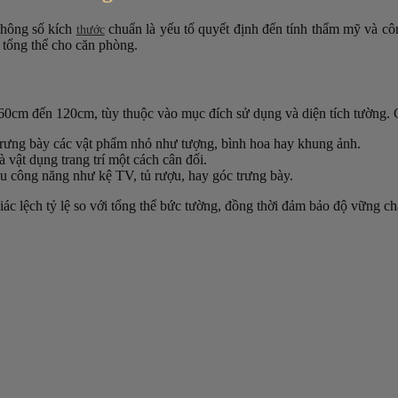
thông số kích
chuẩn là yếu tố quyết định đến tính thẩm mỹ và c
thước
 tổng thể cho căn phòng.
0cm đến 120cm, tùy thuộc vào mục đích sử dụng và diện tích tường. 
 trưng bày các vật phẩm nhỏ như tượng, bình hoa hay khung ảnh.
 vật dụng trang trí một cách cân đối.
u công năng như kệ TV, tủ rượu, hay góc trưng bày.
c lệch tỷ lệ so với tổng thể bức tường, đồng thời đảm bảo độ vững ch