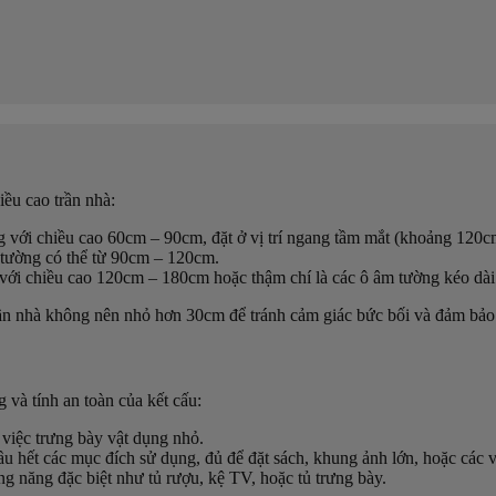
ều cao trần nhà:
g với chiều cao 60cm – 90cm, đặt ở vị trí ngang tầm mắt (khoảng 120c
 tường có thể từ 90cm – 120cm.
 với chiều cao 120cm – 180cm hoặc thậm chí là các ô âm tường kéo dài 
rần nhà không nên nhỏ hơn 30cm để tránh cảm giác bức bối và đảm bảo
 và tính an toàn của kết cấu:
 việc trưng bày vật dụng nhỏ.
 hết các mục đích sử dụng, đủ để đặt sách, khung ảnh lớn, hoặc các vật
 năng đặc biệt như tủ rượu, kệ TV, hoặc tủ trưng bày.