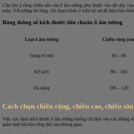
Cần lưu ý rằng chiều sâu của ô âm tường phụ thuộc vào độ dày của
toàn. Với tường bê tông, cần tham khảo ý kiến kỹ sư để đảm bảo khôn
Bảng thông số kích thước tiêu chuẩn ô âm tường
Loại ô âm tường
Chiều rộng (cm
Trang trí nhỏ
60 – 80
Kệ sách
80 – 100
Đa năng
100 – 120
Cách chọn chiều rộng, chiều cao, chiều sâ
Việc xác định kích thước ô âm tường không chỉ dựa vào các thông s
giảm tính hài hòa tổng thể của không gian.