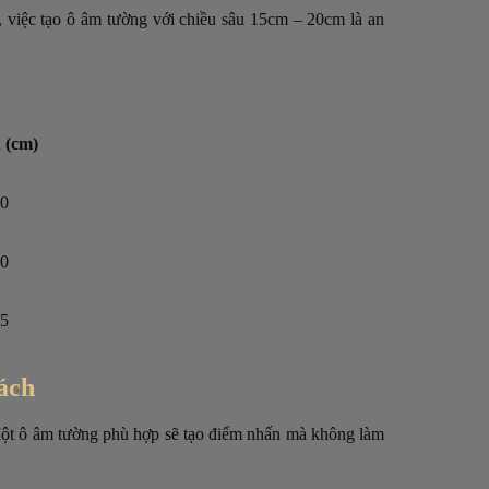
 việc tạo ô âm tường với chiều sâu 15cm – 20cm là an
 (cm)
20
30
45
hách
 Một ô âm tường phù hợp sẽ tạo điểm nhấn mà không làm