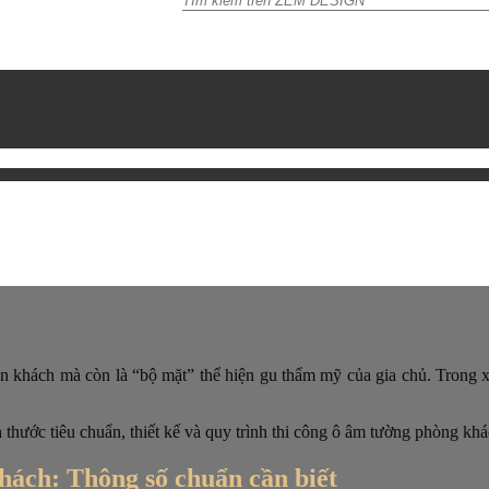
n khách mà còn là “bộ mặt” thể hiện gu thẩm mỹ của gia chủ. Trong xu
h thước tiêu chuẩn, thiết kế và quy trình thi công ô âm tường phòng 
hách: Thông số chuẩn cần biết