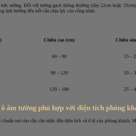
 bức tường. Đối với tường gạch thông thường (dày 22cm hoặc 33cm),
g ảnh hưởng đến kết cấu chịu lực của công trình.
)
Chiều cao (cm)
Chiều sâu
60 – 90
15 – 
90 – 120
20 – 
120 – 180
25 – 
u ô âm tường phù hợp với diện tích phòng k
ố chuẩn mà còn cần cân nhắc đến diện tích và tỉ lệ của phòng khách.