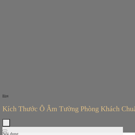
Bỏ
qua
nội
dung
Blog
Kích Thước Ô Âm Tường Phòng Khách Chu
Nội dung
Tìm