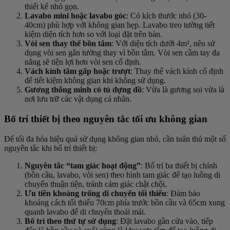
thiết kế nhỏ gọn.
Lavabo mini hoặc lavabo góc
: Có kích thước nhỏ (30-
40cm) phù hợp với không gian hẹp. Lavabo treo tường tiết
kiệm diện tích hơn so với loại đặt trên bàn.
Vòi sen thay thế bồn tắm
: Với diện tích dưới 4m², nên sử
dụng vòi sen gắn tường thay vì bồn tắm. Vòi sen cầm tay đa
năng sẽ tiện lợi hơn vòi sen cố định.
Vách kính tắm gấp hoặc trượt
: Thay thế vách kính cố định
để tiết kiệm không gian khi không sử dụng.
Gương thông minh có tủ đựng đồ
: Vừa là gương soi vừa là
nơi lưu trữ các vật dụng cá nhân.
Bố trí thiết bị theo nguyên tắc tối ưu không gian
Để tối đa hóa hiệu quả sử dụng không gian nhỏ, cần tuân thủ một số
nguyên tắc khi bố trí thiết bị:
Nguyên tắc “tam giác hoạt động”
: Bố trí ba thiết bị chính
(bồn cầu, lavabo, vòi sen) theo hình tam giác để tạo luồng di
chuyển thuận tiện, tránh cảm giác chật chội.
Ưu tiên khoảng trống di chuyển tối thiểu
: Đảm bảo
khoảng cách tối thiểu 70cm phía trước bồn cầu và 65cm xung
quanh lavabo để di chuyển thoải mái.
Bố trí theo thứ tự sử dụng
: Đặt lavabo gần cửa vào, tiếp