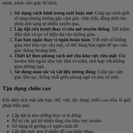
minh, tránh cảm giác bí bách:
Sử dụng vách kính trong suốt hoặc mờ
: Giúp tạo ranh giới
rõ ràng nhưng không gây cảm giác chật chội, đồng thời cho
phép ánh sáng tự nhiên xuyên qua.
Lắp đặt cửa trượt thay vì cửa mở truyền thống
: Tiết kiệm
diện tích và tạo vẻ hiện đại cho không gian.
Tạo bán ngăn thay vì ngăn hoàn toàn
: Với một số không
gian như khu vực rửa mặt, có thể dùng bán ngăn để tạo cảm
giác thông thoáng hơn.
Thiết kế theo phong cách mở cho khu vực rửa mặt
: Đặt
lavabo bên ngoài khu vực tắm và toilet, tích hợp với không
gian phòng ngủ.
Sử dụng màu sắc và vật liệu tương đồng
: Giúp tạo cảm
giác liên tục, thống nhất giữa phòng ngủ và nhà vệ sinh.
Tận dụng chiều cao
Khi diện tích mặt sàn hạn chế, việc tận dụng chiều cao trần là giải
pháp hiệu quả:
Lắp đặt tủ treo tường thay vì tủ đứng
Bố trí các giá kệ nhiều tầng cho khu vực lavabo
Sử dụng tủ gương có ngăn chứa đồ
Lắp đặt móc treo ở nhiều độ cao khác nhau