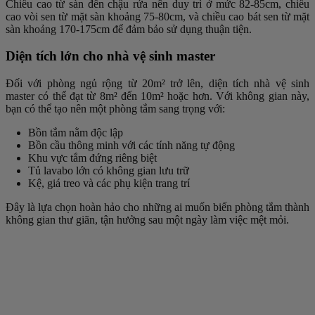
Chiều cao từ sàn đến chậu rửa nên duy trì ở mức 82-85cm, chiều
cao vòi sen từ mặt sàn khoảng 75-80cm, và chiều cao bát sen từ mặt
sàn khoảng 170-175cm để đảm bảo sử dụng thuận tiện.
Diện tích lớn cho nhà vệ sinh master
Đối với phòng ngủ rộng từ 20m² trở lên, diện tích nhà vệ sinh
master có thể đạt từ 8m² đến 10m² hoặc hơn. Với không gian này,
bạn có thể tạo nên một phòng tắm sang trọng với:
Bồn tắm nằm độc lập
Bồn cầu thông minh với các tính năng tự động
Khu vực tắm đứng riêng biệt
Tủ lavabo lớn có không gian lưu trữ
Kệ, giá treo và các phụ kiện trang trí
Đây là lựa chọn hoàn hảo cho những ai muốn biến phòng tắm thành
không gian thư giãn, tận hưởng sau một ngày làm việc mệt mỏi.