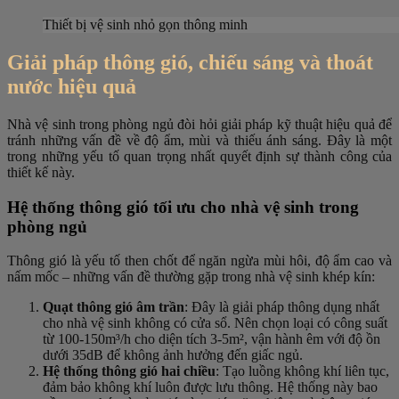
Thiết bị vệ sinh nhỏ gọn thông minh
Giải pháp thông gió, chiếu sáng và thoát
nước hiệu quả
Nhà vệ sinh trong phòng ngủ đòi hỏi giải pháp kỹ thuật hiệu quả để
tránh những vấn đề về độ ẩm, mùi và thiếu ánh sáng. Đây là một
trong những yếu tố quan trọng nhất quyết định sự thành công của
thiết kế này.
Hệ thống thông gió tối ưu cho nhà vệ sinh trong
phòng ngủ
Thông gió là yếu tố then chốt để ngăn ngừa mùi hôi, độ ẩm cao và
nấm mốc – những vấn đề thường gặp trong nhà vệ sinh khép kín:
Quạt thông gió âm trần
: Đây là giải pháp thông dụng nhất
cho nhà vệ sinh không có cửa sổ. Nên chọn loại có công suất
từ 100-150m³/h cho diện tích 3-5m², vận hành êm với độ ồn
dưới 35dB để không ảnh hưởng đến giấc ngủ.
Hệ thống thông gió hai chiều
: Tạo luồng không khí liên tục,
đảm bảo không khí luôn được lưu thông. Hệ thống này bao