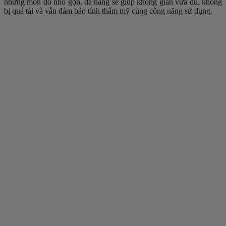
những món đồ nhỏ gọn, đa năng sẽ giúp không gian vừa đủ, không
bị quá tải và vẫn đảm bảo tính thẩm mỹ cùng công năng sử dụng.