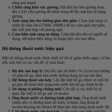
sáng quá mạnh.
Chiếu sáng khu vực gương
: Đặt đèn hai bên gương hoặc
đèn LED viền gương để tránh bóng đổ lên mặt khi sử dụng
gương.
Ánh sáng ấm cho không gian thư giãn
: Chọn ánh sáng có
nhiệt độ màu ấm (2700K-3000K) để tạo cảm giác thư giãn,
đặc biệt phù hợp với phòng ngủ.
Cảm biến ánh sáng tự động
: Giúp bật đèn khi có người sử
dụng, tiết kiệm điện năng và thuận tiện vào ban đêm.
Hệ thống thoát nước hiệu quả
Một hệ thống thoát nước được thiết kế tốt sẽ giảm thiểu nguy cơ ẩm
ướt, mùi hôi và các vấn đề vệ sinh khác:
Độ dốc sàn hợp lý
: Độ dốc sàn tối thiểu 1% (1cm/1m) hướng
về phía hố ga, đảm bảo nước không đọng lại sau khi tắm.
Hệ thống thoát sàn kép
: Lắp đặt một hố ga chính và một hố
ga phụ để tránh tình trạng tràn nước khi hố ga chính bị tắc.
Sử dụng xi phông chống mùi
: Cho tất cả các thiết bị vệ
sinh, đặc biệt là hố ga sàn và lavabo.
Ống thoát nước có đường kính phù hợp
: Ống thoát nước
chính nên có đường kính tối thiểu 110mm, ống thoát từ
lavabo khoảng 40-50mm để đảm bảo khả năng thoát nước tốt.
Cửa thoát nước sàn loại kín
: Giúp ngăn mùi hiệu quả khi