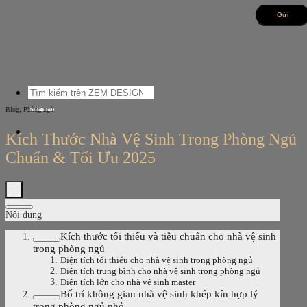
Bỏ
qua
nội
dung
Tìm
kiếm:
,
Blog
Phòng ngủ
Kích Thước Nhà Vệ Sinh Trong Phòng Ngủ
Chuẩn & Tối Ưu 2025
Nội dung
Kích thước tối thiểu và tiêu chuẩn cho nhà vệ sinh
trong phòng ngủ
Diện tích tối thiểu cho nhà vệ sinh trong phòng ngủ
Diện tích trung bình cho nhà vệ sinh trong phòng ngủ
Diện tích lớn cho nhà vệ sinh master
Bố trí không gian nhà vệ sinh khép kín hợp lý
trong phòng ngủ nhỏ