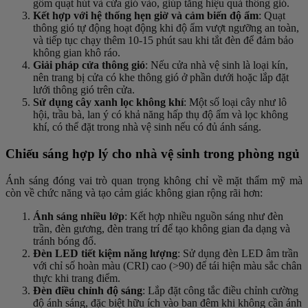
gồm quạt hút và cửa gió vào, giúp tăng hiệu quả thông gió.
Kết hợp với hệ thống hẹn giờ và cảm biến độ ẩm
: Quạt
thông gió tự động hoạt động khi độ ẩm vượt ngưỡng an toàn,
và tiếp tục chạy thêm 10-15 phút sau khi tắt đèn để đảm bảo
không gian khô ráo.
Giải pháp cửa thông gió
: Nếu cửa nhà vệ sinh là loại kín,
nên trang bị cửa có khe thông gió ở phần dưới hoặc lắp đặt
lưới thông gió trên cửa.
Sử dụng cây xanh lọc không khí
: Một số loại cây như lô
hội, trầu bà, lan ý có khả năng hấp thụ độ ẩm và lọc không
khí, có thể đặt trong nhà vệ sinh nếu có đủ ánh sáng.
Chiếu sáng hợp lý cho nhà vệ sinh trong phòng ngủ
Ánh sáng đóng vai trò quan trọng không chỉ về mặt thẩm mỹ mà
còn về chức năng và tạo cảm giác không gian rộng rãi hơn:
Ánh sáng nhiều lớp
: Kết hợp nhiều nguồn sáng như đèn
trần, đèn gương, đèn trang trí để tạo không gian đa dạng và
tránh bóng đổ.
Đèn LED tiết kiệm năng lượng
: Sử dụng đèn LED âm trần
với chỉ số hoàn màu (CRI) cao (>90) để tái hiện màu sắc chân
thực khi trang điểm.
Đèn điều chỉnh độ sáng
: Lắp đặt công tắc điều chỉnh cường
độ ánh sáng, đặc biệt hữu ích vào ban đêm khi không cần ánh