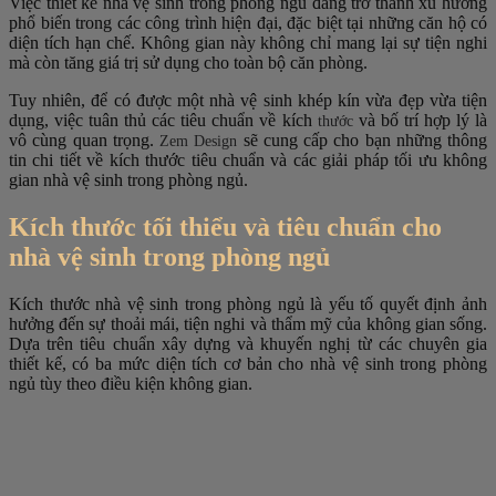
Việc thiết kế nhà vệ sinh trong phòng ngủ đang trở thành xu hướng
phổ biến trong các công trình hiện đại, đặc biệt tại những căn hộ có
diện tích hạn chế. Không gian này không chỉ mang lại sự tiện nghi
mà còn tăng giá trị sử dụng cho toàn bộ căn phòng.
Tuy nhiên, để có được một nhà vệ sinh khép kín vừa đẹp vừa tiện
dụng, việc tuân thủ các tiêu chuẩn về kích
và bố trí hợp lý là
thước
vô cùng quan trọng.
sẽ cung cấp cho bạn những thông
Zem Design
tin chi tiết về kích thước tiêu chuẩn và các giải pháp tối ưu không
gian nhà vệ sinh trong phòng ngủ.
Kích thước tối thiểu và tiêu chuẩn cho
nhà vệ sinh trong phòng ngủ
Kích thước nhà vệ sinh trong phòng ngủ là yếu tố quyết định ảnh
hưởng đến sự thoải mái, tiện nghi và thẩm mỹ của không gian sống.
Dựa trên tiêu chuẩn xây dựng và khuyến nghị từ các chuyên gia
thiết kế, có ba mức diện tích cơ bản cho nhà vệ sinh trong phòng
ngủ tùy theo điều kiện không gian.