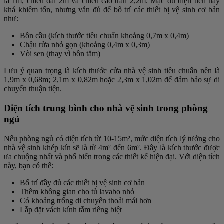
là 1m, chiều dài 2m và chiều cao trần 2,2m. Mặc dù diện tích này
khá khiêm tốn, nhưng vẫn đủ để bố trí các thiết bị vệ sinh cơ bản
như:
Bồn cầu (kích thước tiêu chuẩn khoảng 0,7m x 0,4m)
Chậu rửa nhỏ gọn (khoảng 0,4m x 0,3m)
Vòi sen (thay vì bồn tắm)
Lưu ý quan trọng là kích thước cửa nhà vệ sinh tiêu chuẩn nên là
1,9m x 0,68m; 2,1m x 0,82m hoặc 2,3m x 1,02m để đảm bảo sự di
chuyển thuận tiện.
Diện tích trung bình cho nhà vệ sinh trong phòng
ngủ
Nếu phòng ngủ có diện tích từ 10-15m², mức diện tích lý tưởng cho
nhà vệ sinh khép kín sẽ là từ 4m² đến 6m². Đây là kích thước được
ưa chuộng nhất và phổ biến trong các thiết kế hiện đại. Với diện tích
này, bạn có thể:
Bố trí đầy đủ các thiết bị vệ sinh cơ bản
Thêm không gian cho tủ lavabo nhỏ
Có khoảng trống di chuyển thoải mái hơn
Lắp đặt vách kính tắm riêng biệt