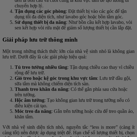
đến là bồn cầu và cuối cùng là khu vực tắm để tạo luồng di
chuyển hợp lý.
Tận dụng các góc phòng
: Đặt thiết bị vào các góc để tận
dụng tối đa diện tích, như lavabo góc hoặc bồn tắm góc.
Sử dụng thiết bị đa năng
: Như bồn cầu kết hợp lavabo, vòi
sen kết hợp vòi rửa mặt để giảm số lượng thiết bị cần lắp đặt.
Giải pháp lưu trữ thông minh
Một trong những thách thức lớn của nhà vệ sinh nhỏ là không gian
lưu trữ. Dưới đây là các giải pháp hiệu quả:
Tủ treo tường nhiều tầng
: Tận dụng chiều cao thay vì chiều
rộng để lưu trữ.
Giỏ treo hoặc kệ góc trong khu vực tắm
: Lưu trữ dầu gội,
sữa tắm mà không chiếm diện tích sàn.
Thanh treo khăn đa năng
: Có thể gắn phía sau cửa hoặc
trên tường.
Hộc âm tường
: Tạo không gian lưu trữ trong tường nếu có
điều kiện cải tạo.
Móc treo đa năng
: Gắn trên tường hoặc cửa để treo quần áo,
khăn tắm.
Với nhà vệ sinh diện tích nhỏ, nguyên tắc “less is more” (càng ít
càng tốt) nên được áp dụng triệt để. Hạn chế số lượng thiết bị, chọn