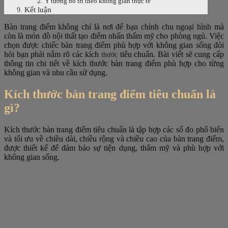
Ý tưởng bố trí theo không gian thực tế
Kết luận
Bàn trang điểm không chỉ là nơi để bạn chỉnh chu ngoại hình mà
còn là món đồ nội thất tạo điểm nhấn thẩm mỹ cho phòng ngủ. Việc
chọn được chiếc bàn trang điểm phù hợp với không gian sống đòi
hỏi bạn phải nắm rõ các kích
tiêu chuẩn. Bài viết sẽ cung cấp
thước
thông tin chi tiết về kích thước bàn trang điểm phù hợp cho từng
không gian và nhu cầu sử dụng.
Kích thước bàn trang điểm tiêu chuẩn là
gì?
Kích thước bàn trang điểm tiêu chuẩn là tập hợp các số đo phổ biến
và tối ưu về chiều dài, chiều rộng và chiều cao của bàn trang điểm,
được thiết kế để đảm bảo sự tiện dụng, thẩm mỹ và phù hợp với
không gian sống.