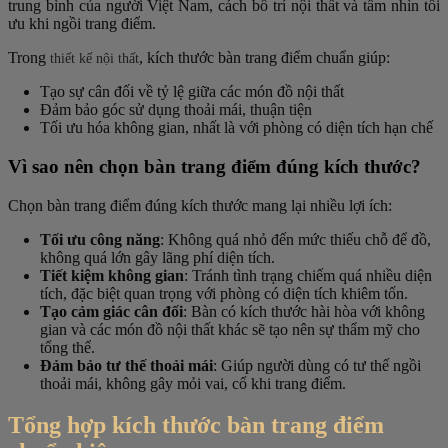
trung bình của người Việt Nam, cách bố trí nội thất và tầm nhìn tối
ưu khi ngồi trang điểm.
Trong
, kích thước bàn trang điểm chuẩn giúp:
thiết kế nội thất
Tạo sự cân đối về tỷ lệ giữa các món đồ nội thất
Đảm bảo góc sử dụng thoải mái, thuận tiện
Tối ưu hóa không gian, nhất là với phòng có diện tích hạn chế
Vì sao nên chọn bàn trang điểm đúng kích thước?
Chọn bàn trang điểm đúng kích thước mang lại nhiều lợi ích:
Tối ưu công năng
: Không quá nhỏ đến mức thiếu chỗ để đồ,
không quá lớn gây lãng phí diện tích.
Tiết kiệm không gian
: Tránh tình trạng chiếm quá nhiều diện
tích, đặc biệt quan trọng với phòng có diện tích khiêm tốn.
Tạo cảm giác cân đối
: Bàn có kích thước hài hòa với không
gian và các món đồ nội thất khác sẽ tạo nên sự thẩm mỹ cho
tổng thể.
Đảm bảo tư thế thoải mái
: Giúp người dùng có tư thế ngồi
thoải mái, không gây mỏi vai, cổ khi trang điểm.
Tổng hợp kích thước bàn trang điểm