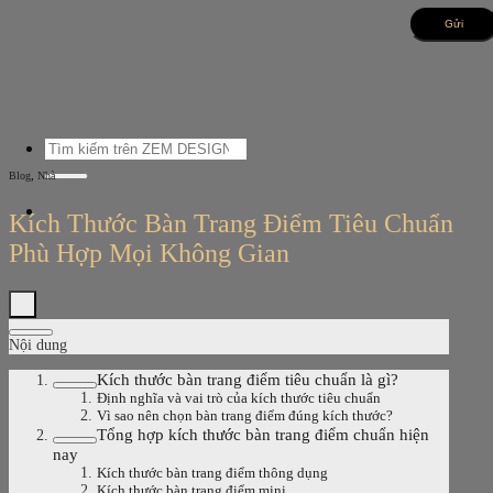
Bỏ
qua
nội
dung
Tìm
kiếm:
,
Blog
Nhà
Kích Thước Bàn Trang Điểm Tiêu Chuẩn
Phù Hợp Mọi Không Gian
Nội dung
Kích thước bàn trang điểm tiêu chuẩn là gì?
Định nghĩa và vai trò của kích thước tiêu chuẩn
Vì sao nên chọn bàn trang điểm đúng kích thước?
Tổng hợp kích thước bàn trang điểm chuẩn hiện
nay
Kích thước bàn trang điểm thông dụng
Kích thước bàn trang điểm mini