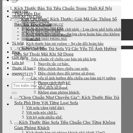
kiếm:
Kích Thước Bàn Trà Tiêu Chuẩn Trong Thiết Kế Nội
Trang chủ
Thất Hiện Đại
Thiết Kế Thi Công
“Kim Chỉ Nam” Kích Thước: Giải Mã Các Thông Số
THIẾT KẾ NỘI THẤT
Bàn Trà Tiêu Chuẩn
THIẾT KẾ CĂN HỘ CHUNG CƯ
THIẾT KẾ NỘI THẤT NHÀ PHỐ
Kích thước bàn trà hình chữ nhật – Lựa chọn phổ biến nhất
THIẾT KẾ THI CÔNG TỦ BẾP
Kích thước bàn trà tròn – Sự lựa chọn hoàn hảo cho không
THIẾT KẾ NỘI THẤT PHÒNG KHÁCH
gian nhỏ
THIẾT KẾ NỘI THẤT PHÒNG NGỦ
Tủ bếp
Kích thước bàn trà vuông – Sự cân đối hoàn hảo
Chiều Cao Bàn Trà Sofa Và Các Yếu Tố Ảnh Hưởng
TỦ BẾP ACRYLIC
Blog
Đến Sự Thoải Mái Khi Sử Dụng
Giới thiệu
Tiêu chuẩn về chiều cao bàn trà phù hợp
Liên hệ
Nguyên tắc cơ bản:
Thước lỗ ban
Điều chỉnh theo chiều cao sofa:
Điều chỉnh theo đối tượng sử dụng:
0909925123
Các yếu tố ảnh hưởng đến chiều cao bàn trà lý tưởng
Phong cách thiết kế:
Tìm
Mục đích sử dụng:
kiếm:
Không gian phòng khách:
“Chọn Chuẩn Như Chuyên Gia”: Kích Thước Bàn Trà
Sofa Phù Hợp Với Từng Loại Sofa
Với sofa văng (ghế dài):
Với sofa góc chữ L:
Với bộ sofa nhiều ghế:
Kích Thước Bàn Sofa Tiêu Chuẩn Cho Từng Không
Gian Phòng Khách
Kích thước bàn trà phòng khách nhỏ (dưới 15m²)