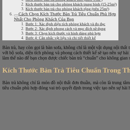
Kích thước bàn trà cho phòng khách trung bình (15-25m²)
Kích thước bàn trà cho phòng khách rộng (trên 25m²)
Cách Chọn Kích Thước Bàn Trà Tiêu Chuẩn Phù Hợp
Nhất Cho Phòng Khách Của Bạn
Bước 1: Xác định diện tích phòng khách và đo đạc
Bước 2: Xác định phong cách và mục đích sử dụng
Bước 3: Chọn kích thước và hình dáng phù hợp
Bước 4: Cân nhắc vật liệu và chi tiết thiết kế
Bàn trà, hay còn gọi là bàn sofa, không chỉ là một vật dụng nội thấ
với bộ sofa, diện tích phòng và phong cách thiết kế sẽ tạo nên sự hà
làm thế nào để bạn chọn được chiếc bàn trà “chuẩn” cho không gia
Kích Thước Bàn Trà Tiêu Chuẩn Trong Th
Bàn trà không chỉ là món đồ nội thất đơn thuần, mà còn là trung tâm
tiêu chuẩn phù hợp đóng vai trò quyết định trong việc tạo nên sự hài