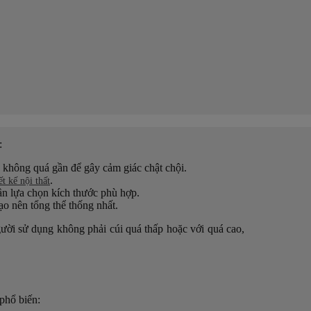
:
, không quá gần để gây cảm giác chật chội.
.
ết kế nội thất
cần lựa chọn kích thước phù hợp.
tạo nên tổng thể thống nhất.
gười sử dụng không phải cúi quá thấp hoặc với quá cao,
 phổ biến: