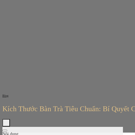
Bỏ
qua
nội
dung
Blog
Kích Thước Bàn Trà Tiêu Chuẩn: Bí Quyết 
Nội dung
Tìm