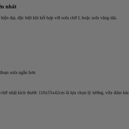
ến nhất
iện đại, đặc biệt khi kết hợp với sofa chữ L hoặc sofa văng dài.
 đoạn sofa ngắn hơn
nh chữ nhật kích thước 110x55x42cm là lựa chọn lý tưởng, vừa đảm b