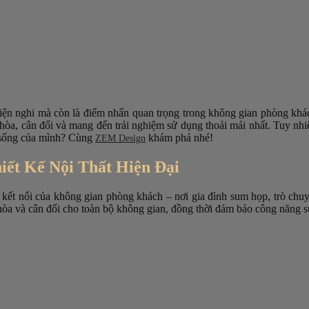
t tiện nghi mà còn là điểm nhấn quan trọng trong không gian phòng kh
i hòa, cân đối và mang đến trải nghiệm sử dụng thoải mái nhất. Tuy nhi
n sống của mình? Cùng
khám phá nhé!
ZEM Design
iết Kế Nội Thất Hiện Đại
 kết nối của không gian phòng khách – nơi gia đình sum họp, trò chuy
 hòa và cân đối cho toàn bộ không gian, đồng thời đảm bảo công năng s