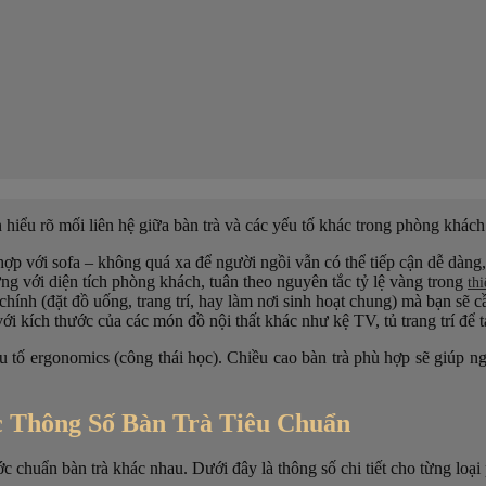
 hiểu rõ mối liên hệ giữa bàn trà và các yếu tố khác trong phòng khách
ợp với sofa – không quá xa để người ngồi vẫn có thể tiếp cận dễ dàng
ng với diện tích phòng khách, tuân theo nguyên tắc tỷ lệ vàng trong
thi
hính (đặt đồ uống, trang trí, hay làm nơi sinh hoạt chung) mà bạn sẽ 
với kích thước của các món đồ nội thất khác như kệ TV, tủ trang trí để 
 tố ergonomics (công thái học). Chiều cao bàn trà phù hợp sẽ giúp n
 Thông Số Bàn Trà Tiêu Chuẩn
ớc chuẩn bàn trà khác nhau. Dưới đây là thông số chi tiết cho từng loại