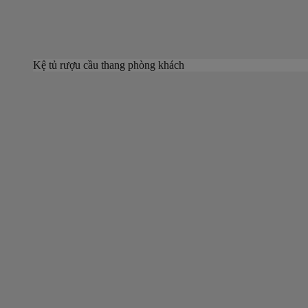
Kệ tủ rượu cầu thang phòng khách