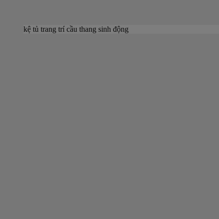
kệ tủ trang trí cầu thang sinh động