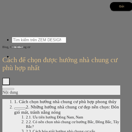
Bỏ
qua
nội
dung
Tìm
kiếm:
,
Blog
Căn hộ chung cư
Cách để chọn được hướng nhà chung cư
phù hợp nhất
Nội dung
1. Cách chọn hướng nhà chung cư phù hợp phong thủy
2. Những hướng nhà chung cư đẹp nên chọn: Đón
gió mát, tránh nắng nóng
2.1. Ưu tiên hướng Đông Nam, Nam
2.2. Có nên chọn nhà chung cư hướng Bắc, Đông Bắc, Tây
Bắc?
2.3. Cách hóa giải hướng nhà chung cư xấu