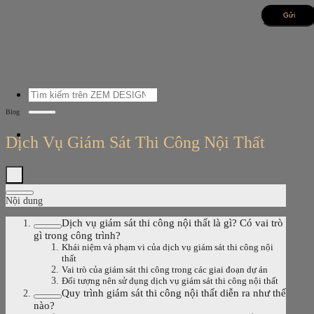
Bỏ
qua
nội
dung
Tìm
kiếm:
Blog
Dịch Vụ Giám Sát Thi Công Nội Thất
Nội dung
Dịch vụ giám sát thi công nội thất là gì? Có vai trò
gì trong công trình?
Khái niệm và phạm vi của dịch vụ giám sát thi công nội
thất
Vai trò của giám sát thi công trong các giai đoạn dự án
Đối tượng nên sử dụng dịch vụ giám sát thi công nội thất
Quy trình giám sát thi công nội thất diễn ra như thế
nào?