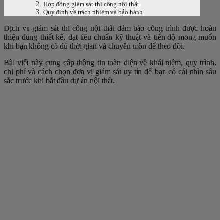
Hợp đồng giám sát thi công nội thất
Quy định về trách nhiệm và bảo hành
Dịch vụ giám sát thi công nội thất đảm bảo công trình được hoàn
thiện đúng thiết kế, đạt tiêu chuẩn kỹ thuật và tiến độ mong muốn
khi bạn không có đủ thời gian và chuyên môn để theo dõi.
Bài viết này cung cấp thông tin toàn diện về khái niệm, quy trình,
chi phí và cách chọn đơn vị giám sát uy tín để bạn có cái nhìn sâu
sắc trước khi bắt đầu dự án nội thất.