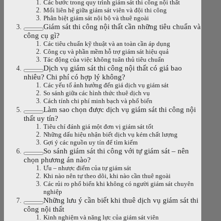
Các bước trong quy trình giám sát thi công nội thất
Mối liên hệ giữa giám sát viên và đội thi công
Phân biệt giám sát nội bộ và thuê ngoài
Giám sát thi công nội thất cần những tiêu chuẩn và
công cụ gì?
Các tiêu chuẩn kỹ thuật và an toàn cần áp dụng
Công cụ và phần mềm hỗ trợ giám sát hiệu quả
Tác động của việc không tuân thủ tiêu chuẩn
Dịch vụ giám sát thi công nội thất có giá bao
nhiêu? Chi phí có hợp lý không?
Các yếu tố ảnh hưởng đến giá dịch vụ giám sát
So sánh giữa các hình thức thuê dịch vụ
Cách tính chi phí minh bạch và phổ biến
Làm sao chọn được dịch vụ giám sát thi công nội
thất uy tín?
Tiêu chí đánh giá một đơn vị giám sát tốt
Những dấu hiệu nhận biết dịch vụ kém chất lượng
Gợi ý các nguồn uy tín để tìm kiếm
So sánh giám sát thi công với tự giám sát – nên
chọn phương án nào?
Ưu – nhược điểm của tự giám sát
Khi nào nên tự theo dõi, khi nào cần thuê ngoài
Các rủi ro phổ biến khi không có người giám sát chuyên
nghiệp
Những lưu ý cần biết khi thuê dịch vụ giám sát thi
công nội thất
Kinh nghiệm và năng lực của giám sát viên