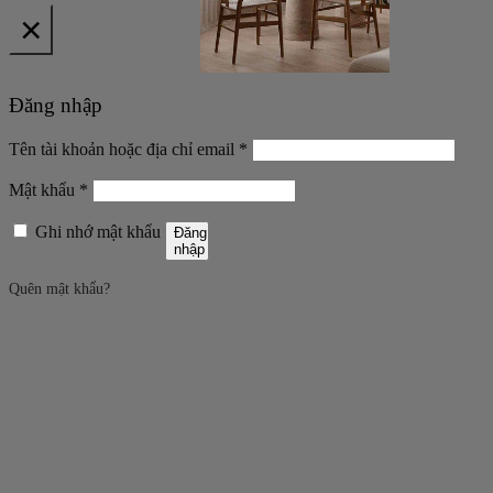
×
Đăng nhập
Bắt
Tên tài khoản hoặc địa chỉ email
*
buộc
Bắt
Mật khẩu
*
buộc
Ghi nhớ mật khẩu
Đăng
nhập
Quên mật khẩu?