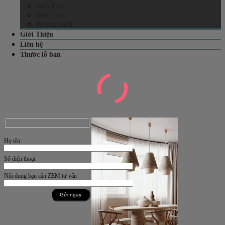
Nhà Phố
Biệt Thự
Phong cách
Giới Thiệu
Liên hệ
Thước lỗ ban
Họ tên
Số điện thoại
Nội dung bạn cần ZEM tư vấn