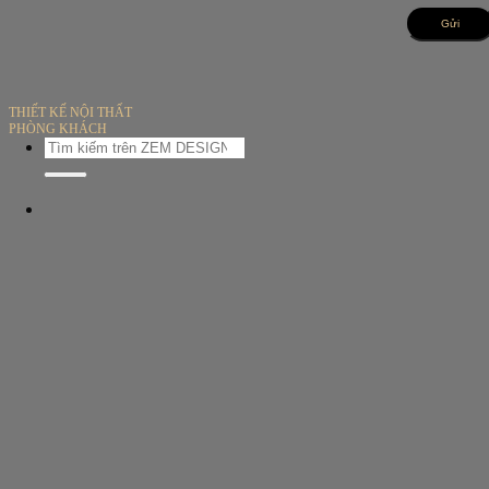
Bỏ
qua
nội
dung
THIẾT KẾ NỘI THẤT
PHÒNG KHÁCH
Tìm
kiếm: