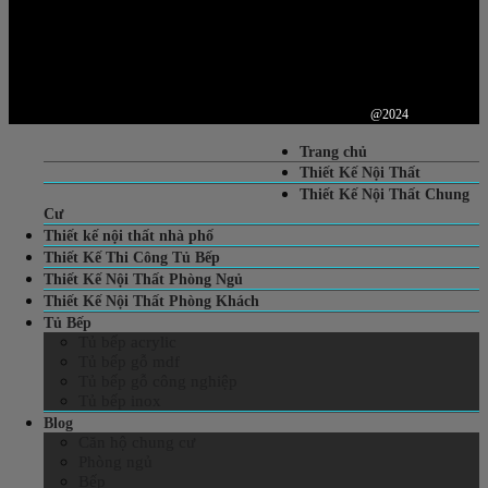
@2024
Trang chủ
Thiết Kế Nội Thất
Thiết Kế Nội Thất Chung
Cư
Thiết kế nội thất nhà phố
Thiết Kế Thi Công Tủ Bếp
Thiết Kế Nội Thất Phòng Ngủ
Thiết Kế Nội Thất Phòng Khách
Tủ Bếp
Tủ bếp acrylic
Tủ bếp gỗ mdf
Tủ bếp gỗ công nghiệp
Tủ bếp inox
Blog
Căn hộ chung cư
Phòng ngủ
Bếp