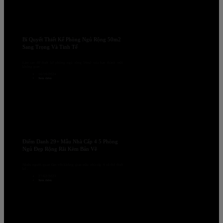
Bí Quyết Thiết Kế Phòng Ngủ Rộng 50m2
Sang Trọng Và Tinh Tế
Làm sao để thiết kế phòng ngủ rộng 50m2 của bạn thành một
không gian...
16/10/2024
Xem thêm
Điểm Danh 29+ Mẫu Nhà Cấp 4 5 Phòng
Ngủ Đẹp Rộng Rãi Kèm Bản Vẽ
Nhiều người quan tâm với không gian mẫu nhà cấp 4 có thể thiết
kế...
27/02/2023
Xem thêm