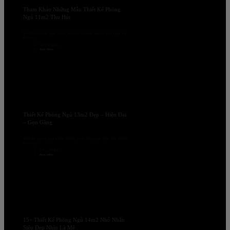
Tham Khảo Những Mẫu Thiết Kế Phòng
Ngủ 11m2 Thu Hút
Thiết kế phòng ngủ 11m2 đòi hỏi sự sáng tạo và khả năng tận
dụng...
16/11/2024
Xem thêm
Thiết Kế Phòng Ngủ 13m2 Đẹp – Hiện Đại
– Gọn Gàng
Thiết kế phòng ngủ 13m2 không hề dễ dàng, với diện tích khiêm
tốn này,...
14/11/2024
Xem thêm
15+ Thiết Kế Phòng Ngủ 14m2 Nhỏ Nhắn
Siêu Đẹp Nhìn Là Mê