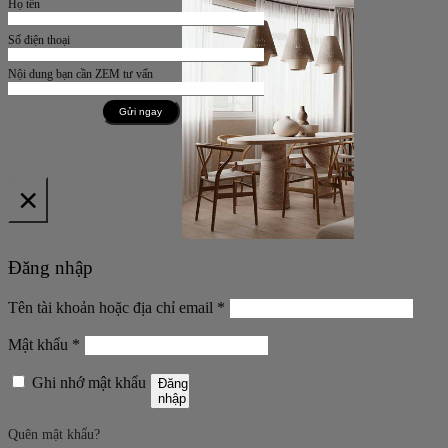
Họ tên
Số điện thoại
Nội dung bạn cần ZEM tư vấn
×
Đăng nhập
Bắt
Tên tài khoản hoặc địa chỉ email
*
buộc
Bắt
Mật khẩu
*
buộc
Ghi nhớ mật khẩu
Đăng
nhập
Quên mật khẩu?