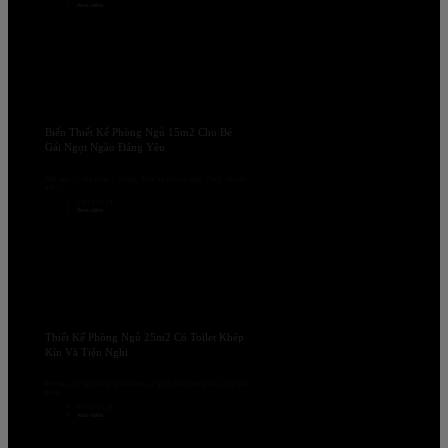
Xem thêm
Biến Thiết Kế Phòng Ngủ 15m2 Cho Bé
Gái Ngọt Ngào Đáng Yêu
Mệt mỏi vì tìm kiếm ý tưởng thiết kế phòng ngủ 15m2 cho bé
gái?...
13/12/2024
Xem thêm
Thiết Kế Phòng Ngủ 25m2 Có Toilet Khép
Kín Và Tiện Nghi
Phòng ngủ là không gian riêng tư giúp bạn thư giãn và tái tạo
năng...
09/12/2024
Xem thêm