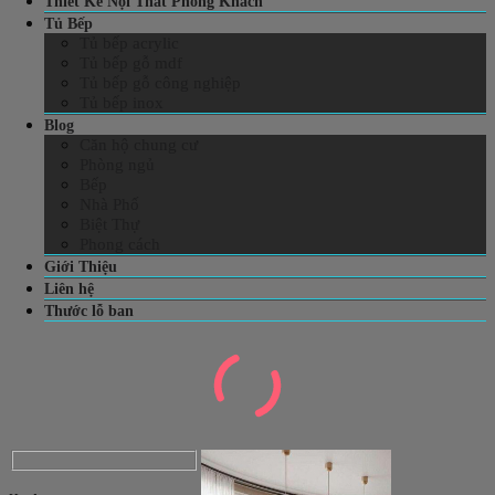
Thiết Kế Nội Thất Phòng Khách
Tủ Bếp
Tủ bếp acrylic
Tủ bếp gỗ mdf
Tủ bếp gỗ công nghiệp
Tủ bếp inox
Blog
Căn hộ chung cư
Phòng ngủ
Bếp
Nhà Phố
Biệt Thự
Phong cách
Giới Thiệu
Liên hệ
Thước lỗ ban