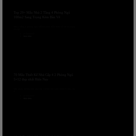
Top 29+ Mẫu Nhà 2 Tầng 4 Phòng Ngủ
100m2 Sang Trọng Kèm Bản Vẽ
Nhà 2 tầng 4 phòng ngủ 100m2 được KTS thiết kế với đa dạng
phong...
27/02/2023
Xem thêm
70 Mẫu Thiết Kế Nhà Cấp 4 2 Phòng Ngủ
5×12 đẹp nhất Hiện Nay
Một trong những mẫu nhà cấp 4 được tìm kiếm nhiều là nhà cấp
4...
27/02/2023
Xem thêm