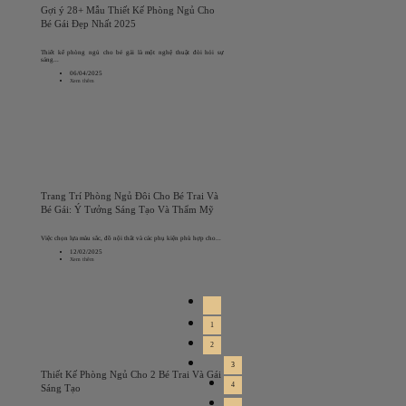
Gợi ý 28+ Mẫu Thiết Kế Phòng Ngủ Cho
Bé Gái Đẹp Nhất 2025
Thiết kế phòng ngủ cho bé gái là một nghệ thuật đòi hỏi sự
sáng...
06/04/2025
Xem thêm
Trang Trí Phòng Ngủ Đôi Cho Bé Trai Và
Bé Gái: Ý Tưởng Sáng Tạo Và Thẩm Mỹ
Việc chọn lựa màu sắc, đồ nội thất và các phụ kiện phù hợp cho...
12/02/2025
Xem thêm
1
2
3
Thiết Kế Phòng Ngủ Cho 2 Bé Trai Và Gái
4
Sáng Tạo