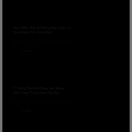
Top 5 Mẫu Thiết Kế Phòng Ngủ 30m2 Có
Toilet Được Yêu Thích Nhất
Thiết kế phòng ngủ 30m2 có toilet là một kế hoạch cần chi tiết
để...
05/12/2024
Xem thêm
Ý Tưởng Thiết Kế Phòng Ngủ Master
30m2 Sang Trọng Dành Cho Bạn
Bạn muốn thiết kế phòng ngủ master 30m2 mà chưa biết bắt đầu từ
đâu?...
02/12/2024
Xem thêm