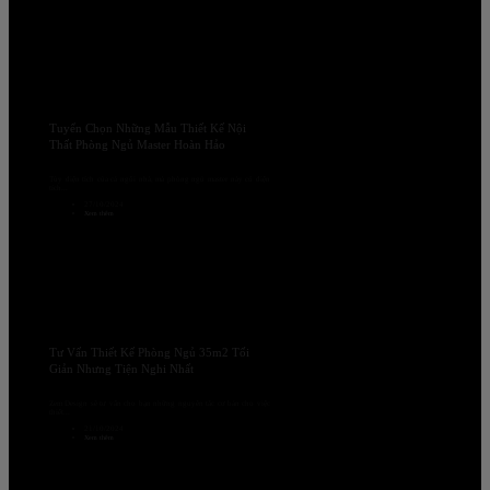
Tuyển Chọn Những Mẫu Thiết Kế Nội
Thất Phòng Ngủ Master Hoàn Hảo
Tùy diện tích của cả ngôi nhà, mà phòng ngủ master này có diện
tích...
27/10/2024
Xem thêm
Tư Vấn Thiết Kế Phòng Ngủ 35m2 Tối
Giản Nhưng Tiện Nghi Nhất
Zem Design sẽ tư vấn cho bạn những nguyên tắc cơ bản cho việc
thiết...
21/10/2024
Xem thêm