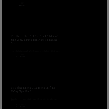
10/11/2024
Xem thêm
TIP Cho Thiết Kế Phòng Ngủ Có Nhà Vệ
Sinh 20m2 Nhưng Tiện Nghi Và Thoáng
Mát
Như thế nào là một thiết kế phòng ngủ có nhà vệ sinh 20m2 tuy...
03/11/2024
Xem thêm
Lý Tưởng Không Gian Trong Thiết Kế
Phòng Ngủ 18m2
Thiết kế phòng ngủ 18m2 – thiết kế trên diện tích nhỏ cần: nội
thất...
03/11/2024
Xem thêm