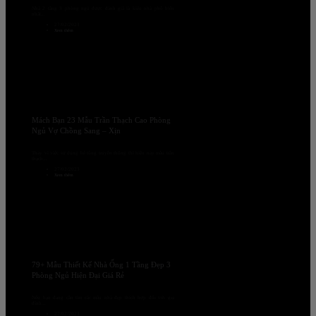
Nhà 2 tầng 3 phòng ngủ được đánh giá là kiểu nhà phổ biến
nhất...
27/02/2023
Xem thêm
Mách Bạn 23 Mẫu Trần Thạch Cao Phòng
Ngủ Vợ Chồng Sang – Xịn
Thay vì việc sử dụng bê tông truyền thống thì hiện nay mẫu trần
thạch...
27/02/2023
Xem thêm
79+ Mẫu Thiết Kế Nhà Ống 1 Tầng Đẹp 3
Phòng Ngủ Hiện Đại Giá Rẻ
Nếu bạn đang cần tìm các mẫu nhà đẹp thích hợp đối với gia
đình...
27/02/2023