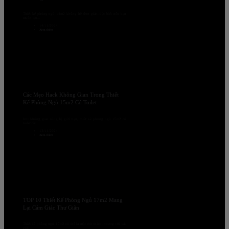
Thiết kế phòng ngủ 14m2 không hề đơn giản, đặc biệt nếu bạn
muốn tạo...
14/11/2024
Xem thêm
Các Mẹo Hack Không Gian Trong Thiết
Kế Phòng Ngủ 15m2 Có Toilet
Khi không gian sống bị giới hạn, thiết kế phòng ngủ 15m2 có
toilet cần...
13/11/2024
Xem thêm
TOP 10 Thiết Kế Phòng Ngủ 17m2 Mang
Lại Cảm Giác Thư Giãn
Thiết kế phòng ngủ 17m2 có thể là một thử thách, nhưng với các
giải...