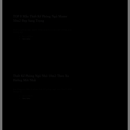
TOP 8 Mẫu Thiết Kế Phòng Ngủ Master
50m2 Đẹp Sang Trọng
Thiết kế phòng ngủ master 50m2 là thiết kế cho một không gian
phòng ngủ...
01/12/2024
Xem thêm
Thiết Kế Phòng Ngủ Nhỏ 10m2 Theo Xu
Hướng Mới Nhất
Bạn đang tìm kiếm ý tưởng thiết kế phòng ngủ nhỏ 10m2? ZEM
Design sẽ...
18/11/2024
Xem thêm