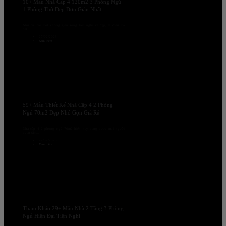
10+ Mẫu Nhà Cấp 4 120m2 3 Phòng Ngủ
1 Phòng Thờ Đẹp Đơn Giản Nhất
Nhu cầu về một không gian sống tiện nghi và đẹp, là điều mà
bất...
27/02/2023
Xem thêm
59+ Mẫu Thiết Kế Nhà Cấp 4 2 Phòng
Ngủ 70m2 Đẹp Nhỏ Gọn Giá Rẻ
Nhà cấp 4 2 phòng ngủ 70m2 hiện nay đang được mọi người
quan tâm...
27/02/2023
Xem thêm
Tham Khảo 29+ Mẫu Nhà 2 Tầng 3 Phòng
Ngủ Hiện Đại Tiện Nghi