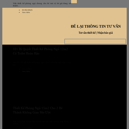
Việc thiết kế phòng ngủ chung cho bé trai và bé gái đang trở
thành...
01/02/2025
Xem thêm
ĐỂ LẠI THÔNG TIN TƯ VẤN
Tư vấn thiết kế | Nhận báo giá
10+ Bí Quyết Thiết Kế Phòng Ngủ 12m2
Có Toilet Hoàn Hảo
Mơ ước về một thiết kế phòng ngủ 12m2 có toilet đẹp như trong
tạp...
14/12/2024
Xem thêm
Thiết Kế Phòng Ngủ 15m2 Cho 2 Bé
Thành Không Gian Mơ Ước
Bạn đang băn khoăn làm sao để tạo nên một không gian sống lý
tưởng...
13/12/2024