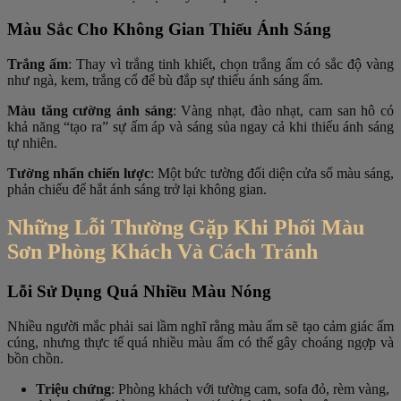
Màu Sắc Cho Không Gian Thiếu Ánh Sáng
Trắng ấm
: Thay vì trắng tinh khiết, chọn trắng ấm có sắc độ vàng
như ngà, kem, trắng cổ để bù đắp sự thiếu ánh sáng ấm.
Màu tăng cường ánh sáng
: Vàng nhạt, đào nhạt, cam san hô có
khả năng “tạo ra” sự ấm áp và sáng sủa ngay cả khi thiếu ánh sáng
tự nhiên.
Tường nhấn chiến lược
: Một bức tường đối diện cửa sổ màu sáng,
phản chiếu để hắt ánh sáng trở lại không gian.
Những Lỗi Thường Gặp Khi Phối Màu
Sơn Phòng Khách Và Cách Tránh
Lỗi Sử Dụng Quá Nhiều Màu Nóng
Nhiều người mắc phải sai lầm nghĩ rằng màu ấm sẽ tạo cảm giác ấm
cúng, nhưng thực tế quá nhiều màu ấm có thể gây choáng ngợp và
bồn chồn.
Triệu chứng
: Phòng khách với tường cam, sofa đỏ, rèm vàng,