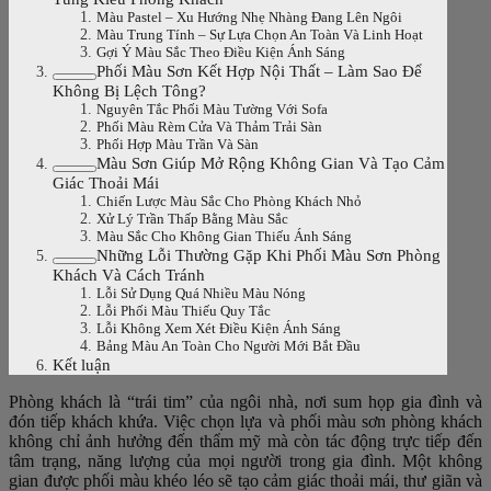
Màu Pastel – Xu Hướng Nhẹ Nhàng Đang Lên Ngôi
Màu Trung Tính – Sự Lựa Chọn An Toàn Và Linh Hoạt
Gợi Ý Màu Sắc Theo Điều Kiện Ánh Sáng
Phối Màu Sơn Kết Hợp Nội Thất – Làm Sao Để
Không Bị Lệch Tông?
Nguyên Tắc Phối Màu Tường Với Sofa
Phối Màu Rèm Cửa Và Thảm Trải Sàn
Phối Hợp Màu Trần Và Sàn
Màu Sơn Giúp Mở Rộng Không Gian Và Tạo Cảm
Giác Thoải Mái
Chiến Lược Màu Sắc Cho Phòng Khách Nhỏ
Xử Lý Trần Thấp Bằng Màu Sắc
Màu Sắc Cho Không Gian Thiếu Ánh Sáng
Những Lỗi Thường Gặp Khi Phối Màu Sơn Phòng
Khách Và Cách Tránh
Lỗi Sử Dụng Quá Nhiều Màu Nóng
Lỗi Phối Màu Thiếu Quy Tắc
Lỗi Không Xem Xét Điều Kiện Ánh Sáng
Bảng Màu An Toàn Cho Người Mới Bắt Đầu
Kết luận
Phòng khách là “trái tim” của ngôi nhà, nơi sum họp gia đình và
đón tiếp khách khứa. Việc chọn lựa và phối màu sơn phòng khách
không chỉ ảnh hưởng đến thẩm mỹ mà còn tác động trực tiếp đến
tâm trạng, năng lượng của mọi người trong gia đình. Một không
gian được phối màu khéo léo sẽ tạo cảm giác thoải mái, thư giãn và