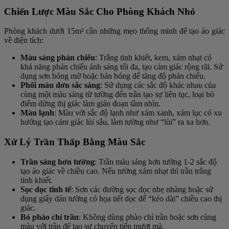
Chiến Lược Màu Sắc Cho Phòng Khách Nhỏ
Phòng khách dưới 15m² cần những mẹo thông minh để tạo ảo giác
về diện tích:
Màu sáng phản chiếu
: Trắng tinh khiết, kem, xám nhạt có
khả năng phản chiếu ánh sáng tối đa, tạo cảm giác rộng rãi. Sử
dụng sơn bóng mờ hoặc bán bóng để tăng độ phản chiếu.
Phối màu đơn sắc sáng
: Sử dụng các sắc độ khác nhau của
cùng một màu sáng từ tường đến trần tạo sự liên tục, loại bỏ
điểm dừng thị giác làm gián đoạn tầm nhìn.
Màu lạnh
: Màu với sắc độ lạnh như xám xanh, xám lục có xu
hướng tạo cảm giác lùi sâu, làm tường như “lùi” ra xa hơn.
Xử Lý Trần Thấp Bằng Màu Sắc
Trần sáng hơn tường
: Trần màu sáng hơn tường 1-2 sắc độ
tạo ảo giác về chiều cao. Nếu tường xám nhạt thì trần trắng
tinh khiết.
Sọc dọc tinh tế
: Sơn các đường sọc dọc nhẹ nhàng hoặc sử
dụng giấy dán tường có họa tiết dọc để “kéo dài” chiều cao thị
giác.
Bỏ phào chỉ trần
: Không dùng phào chỉ trần hoặc sơn cùng
màu với trần để tạo sự chuyển tiếp mượt mà.