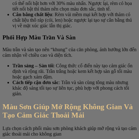
có thể nổi bật hơn với 30% màu nhấn. Ngược lại, rèm có họa
tiết nổi bật thì thảm nên chọn màu đơn sắc, tinh tế.
Cân bằng chất liệu
: Rèm vải mềm mại kết hợp với thảm có
chất liệu thô ráp (cói, len) hoặc ngược lại tạo sự cân bằng thú
vị về mặt xúc giác lẫn thị giác.
Phối Hợp Màu Trần Và Sàn
Màu trần và sàn tạo nên “khung” của căn phòng, ảnh hưởng lớn đến
cảm nhận về chiều cao và diện tích.
Trần sáng – Sàn tối
: Công thức cổ điển này tạo cảm giác ổn
định và rộng rãi. Trần trắng hoặc kem kết hợp sàn gỗ tối màu
hoặc gạch xám đậm.
Cách tiếp cận đơn sắc
: Trần và sàn cùng tông màu nhưng
khác độ sáng tối tạo sự liên tục, phù hợp với phong cách tối
giản.
Màu Sơn Giúp Mở Rộng Không Gian Và
Tạo Cảm Giác Thoải Mái
Lựa chọn cách phối màu sơn phòng khách giúp mở rộng và tạo cảm
giác thoải mái cho không gian