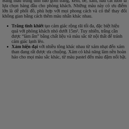
Bảng màu trung tính bao gồm trắng, kem, be, xám, nâu cát luôn là
lựa chọn hàng đầu cho phòng khách. Những màu này có ưu điểm
lớn là dễ phối đồ, phù hợp với mọi phong cách và có thể thay đổi
không gian bằng cách thêm màu nhấn khác nhau.
Trắng tinh khiết
tạo cảm giác rộng rãi tối đa, đặc biệt hiệu
quả với phòng khách nhỏ dưới 15m². Tuy nhiên, trắng cần
được “làm ấm” bằng chất liệu và màu sắc từ nội thất để tránh
cảm giác lạnh lẽo.
Xám hiện đại
với nhiều tông khác nhau từ xám nhạt đến xám
than đang rất được ưa chuộng. Xám có khả năng làm nền hoàn
hảo cho mọi màu sắc khác, từ màu pastel đến màu đậm nổi bật.