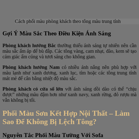
Cách phối màu phòng khách theo tông màu trung tính
Gợi Ý Màu Sắc Theo Điều Kiện Ánh Sáng
Phòng khách hướng Bắc
thường thiếu ánh sáng tự nhiên nên cần
màu sắc ấm áp để bù đắp. Các tông vàng, cam nhạt, đào, kem sẽ tạo
cảm giác ấm cúng và tươi sáng cho không gian.
Phòng khách hướng Nam
có nhiều ánh nắng nên phù hợp với
màu lạnh như xanh dương, xanh lục, tím hoặc các tông trung tính
mát mẻ để cân bằng nhiệt độ màu sắc.
Phòng khách có cửa sổ lớn
với ánh sáng dồi dào có thể “chịu
được” những màu đậm hơn như xanh navy, xanh rừng, đỏ rượu mà
vẫn không bị tối.
Phối Màu Sơn Kết Hợp Nội Thất – Làm
Sao Để Không Bị Lệch Tông?
Nguyên Tắc Phối Màu Tường Với Sofa