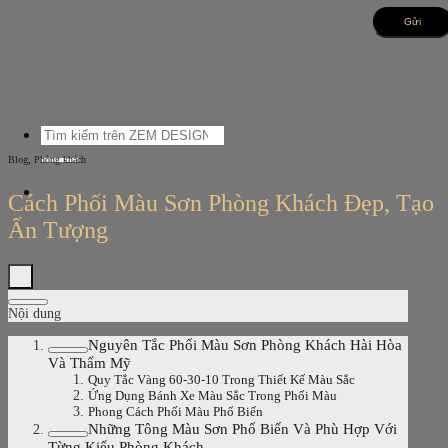
Bỏ
qua
nội
dung
Tìm
kiếm:
,
Blog
Phòng khách
Cách Phối Màu Sơn Phòng Khách Đẹp, Tạo
Ấn Tượng
Nội dung
Nguyên Tắc Phối Màu Sơn Phòng Khách Hài Hòa
Và Thẩm Mỹ
Quy Tắc Vàng 60-30-10 Trong Thiết Kế Màu Sắc
Ứng Dụng Bánh Xe Màu Sắc Trong Phối Màu
Phong Cách Phối Màu Phổ Biến
Những Tông Màu Sơn Phổ Biến Và Phù Hợp Với
Từng Kiểu Phòng Khách