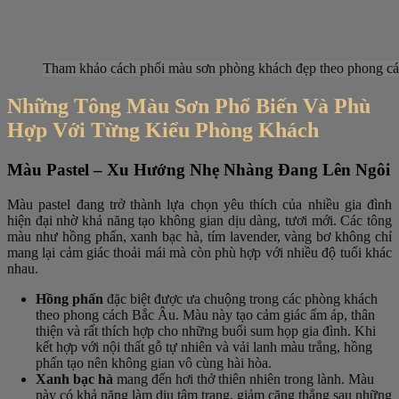
Tham khảo cách phối màu sơn phòng khách đẹp theo phong cá
Những Tông Màu Sơn Phổ Biến Và Phù
Hợp Với Từng Kiểu Phòng Khách
Màu Pastel – Xu Hướng Nhẹ Nhàng Đang Lên Ngôi
Màu pastel đang trở thành lựa chọn yêu thích của nhiều gia đình
hiện đại nhờ khả năng tạo không gian dịu dàng, tươi mới. Các tông
màu như hồng phấn, xanh bạc hà, tím lavender, vàng bơ không chỉ
mang lại cảm giác thoải mái mà còn phù hợp với nhiều độ tuổi khác
nhau.
Hồng phấn
đặc biệt được ưa chuộng trong các phòng khách
theo phong cách Bắc Âu. Màu này tạo cảm giác ấm áp, thân
thiện và rất thích hợp cho những buổi sum họp gia đình. Khi
kết hợp với nội thất gỗ tự nhiên và vải lanh màu trắng, hồng
phấn tạo nên không gian vô cùng hài hòa.
Xanh bạc hà
mang đến hơi thở thiên nhiên trong lành. Màu
này có khả năng làm dịu tâm trạng, giảm căng thẳng sau những