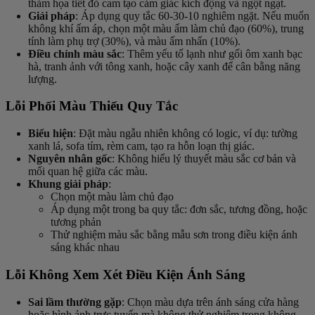
thảm họa tiết đỏ cam tạo cảm giác kích động và ngột ngạt.
Giải pháp
: Áp dụng quy tắc 60-30-10 nghiêm ngặt. Nếu muốn
không khí ấm áp, chọn một màu ấm làm chủ đạo (60%), trung
tính làm phụ trợ (30%), và màu ấm nhấn (10%).
Điều chỉnh màu sắc
: Thêm yếu tố lạnh như gối ôm xanh bạc
hà, tranh ảnh với tông xanh, hoặc cây xanh để cân bằng năng
lượng.
Lỗi Phối Màu Thiếu Quy Tắc
Biểu hiện
: Đặt màu ngẫu nhiên không có logic, ví dụ: tường
xanh lá, sofa tím, rèm cam, tạo ra hỗn loạn thị giác.
Nguyên nhân gốc
: Không hiểu lý thuyết màu sắc cơ bản và
mối quan hệ giữa các màu.
Khung giải pháp
:
Chọn một màu làm chủ đạo
Áp dụng một trong ba quy tắc: đơn sắc, tương đồng, hoặc
tương phản
Thử nghiệm màu sắc bằng mẫu sơn trong điều kiện ánh
sáng khác nhau
Lỗi Không Xem Xét Điều Kiện Ánh Sáng
Sai lầm thường gặp
: Chọn màu dựa trên ánh sáng cửa hàng
hoặc hình ảnh trực tuyến mà không thử nghiệm trong không