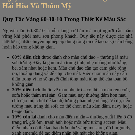
Hài Hòa Và Thẩm Mỹ
Quy Tắc Vàng 60-30-10 Trong Thiết Kế Màu Sắc
Nguyên tắc 60-30-10 là nền tảng cơ bản mà mọi người cần nắm
vững khi phối màu sơn phòng khách. Quy tắc này được các nhà
chuyên nghiệp áp dụng rộng rãi để tạo ra sự cân bằng
thiết kế nội thất
hoàn hảo trong không gian.
60% diện tích
được dành cho màu chủ đạo – thường là màu
sơn tường. Đây là gam màu trung tính, nhẹ nhàng như trắng,
be, xám nhạt hoặc kem. Màu chủ đạo cần tạo cảm giác rộng
rãi, thoáng đãng và dễ chịu cho mắt. Việc chọn màu này cần
thận trọng vì nó sẽ quyết định tông màu tổng thể của toàn bộ
không gian.
30% diện tích
thuộc về màu phụ trợ – có thể là màu rèm cửa,
sofa hoặc thảm trải sàn. Gam màu này thường đậm hơn màu
chủ đạo một chút để tạo độ tương phản nhẹ nhàng. Ví dụ, nếu
tường màu trắng thì sofa có thể chọn màu xám đậm, navy hoặc
beige đậm.
10% còn lại
dành cho màu điểm nhấn – thường xuất hiện ở đồ
trang trí, gối ôm, tranh ảnh hoặc một bức tường accent. Màu
điểm nhấn có thể táo bạo hơn như vàng mustard, đỏ burgundy,
xanh emerald để tạo điểm nhấn bắt mắt cho không gian.