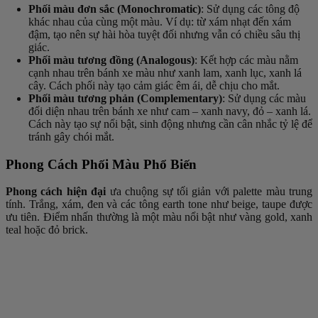
Phối màu đơn sắc (Monochromatic)
: Sử dụng các tông độ
khác nhau của cùng một màu. Ví dụ: từ xám nhạt đến xám
đậm, tạo nên sự hài hòa tuyệt đối nhưng vẫn có chiều sâu thị
giác.
Phối màu tương đồng (Analogous)
: Kết hợp các màu nằm
cạnh nhau trên bánh xe màu như xanh lam, xanh lục, xanh lá
cây. Cách phối này tạo cảm giác êm ái, dễ chịu cho mắt.
Phối màu tương phản (Complementary)
: Sử dụng các màu
đối diện nhau trên bánh xe như cam – xanh navy, đỏ – xanh lá.
Cách này tạo sự nổi bật, sinh động nhưng cần cân nhắc tỷ lệ để
tránh gây chói mắt.
Phong Cách Phối Màu Phổ Biến
Phong cách hiện đại
ưa chuộng sự tối giản với palette màu trung
tính. Trắng, xám, đen và các tông earth tone như beige, taupe được
ưu tiên. Điểm nhấn thường là một màu nổi bật như vàng gold, xanh
teal hoặc đỏ brick.