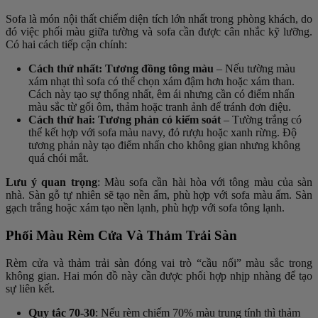
Sofa là món nội thất chiếm diện tích lớn nhất trong phòng khách, do
đó việc phối màu giữa tường và sofa cần được cân nhắc kỹ lưỡng.
Có hai cách tiếp cận chính:
Cách thứ nhất: Tương đồng tông màu
– Nếu tường màu
xám nhạt thì sofa có thể chọn xám đậm hơn hoặc xám than.
Cách này tạo sự thống nhất, êm ái nhưng cần có điểm nhấn
màu sắc từ gối ôm, thảm hoặc tranh ảnh để tránh đơn điệu.
Cách thứ hai: Tương phản có kiểm soát
– Tường trắng có
thể kết hợp với sofa màu navy, đỏ rượu hoặc xanh rừng. Độ
tương phản này tạo điểm nhấn cho không gian nhưng không
quá chói mắt.
Lưu ý quan trọng
: Màu sofa cần hài hòa với tông màu của sàn
nhà. Sàn gỗ tự nhiên sẽ tạo nền ấm, phù hợp với sofa màu ấm. Sàn
gạch trắng hoặc xám tạo nền lạnh, phù hợp với sofa tông lạnh.
Phối Màu Rèm Cửa Và Thảm Trải Sàn
Rèm cửa và thảm trải sàn đóng vai trò “cầu nối” màu sắc trong
không gian. Hai món đồ này cần được phối hợp nhịp nhàng để tạo
sự liên kết.
Quy tắc 70-30
: Nếu rèm chiếm 70% màu trung tính thì thảm