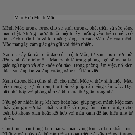
Màu Hợp Mệnh Mộc
Mệnh Mộc tượng trưng cho sự sinh trưởng, phát triển và sức sống
mãnh liệt. Những người thuộc mệnh này thường yêu thiên nhiên, có
tính cách nhân hậu và khả năng sáng tạo cao. Màu sắc của mệnh
Mộc mang lại cảm giác gần gũi với thiên nhiên.
Xanh lá cây là màu chủ đạo của mệnh Mộc, từ xanh non tươi mới
đến xanh đậm trầm ổn. Màu xanh lá trong phòng ngủ sẽ mang lại
giấc ngủ ngon và sức khỏe dồi dào. Trong phòng làm việc, nó kích
thích sự sáng tạo và tăng cường năng suất làm việc.
Xanh dương biển cũng rất tốt cho mệnh Mộc vì thủy sinh mộc. Màu
này mang lại sự bình an, thư thái và giúp cân bằng cảm xúc. Đặc
biệt phù hợp với phòng tắm và khu vực thư giãn trong nhà.
Nâu gỗ tự nhiên là sự kết hợp hoàn hảo, giúp người mệnh Mộc cảm
thấy gần gũi với bản chất. Có thể sử dụng làm màu chủ đạo cho
toàn bộ không gian hoặc kết hợp với màu xanh để tạo hiệu ứng tự
nhiên.
Cần tránh màu trắng kim loại và màu vàng kim vì kim khắc mộc.
Những màu này có thể cản trở sự phát triển và gây trở ngại trong