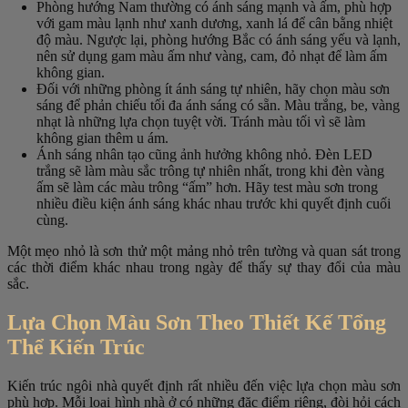
Phòng hướng Nam thường có ánh sáng mạnh và ấm, phù hợp
với gam màu lạnh như xanh dương, xanh lá để cân bằng nhiệt
độ màu. Ngược lại, phòng hướng Bắc có ánh sáng yếu và lạnh,
nên sử dụng gam màu ấm như vàng, cam, đỏ nhạt để làm ấm
không gian.
Đối với những phòng ít ánh sáng tự nhiên, hãy chọn màu sơn
sáng để phản chiếu tối đa ánh sáng có sẵn. Màu trắng, be, vàng
nhạt là những lựa chọn tuyệt vời. Tránh màu tối vì sẽ làm
không gian thêm u ám.
Ánh sáng nhân tạo cũng ảnh hưởng không nhỏ. Đèn LED
trắng sẽ làm màu sắc trông tự nhiên nhất, trong khi đèn vàng
ấm sẽ làm các màu trông “ấm” hơn. Hãy test màu sơn trong
nhiều điều kiện ánh sáng khác nhau trước khi quyết định cuối
cùng.
Một mẹo nhỏ là sơn thử một mảng nhỏ trên tường và quan sát trong
các thời điểm khác nhau trong ngày để thấy sự thay đổi của màu
sắc.
Lựa Chọn Màu Sơn Theo Thiết Kế Tổng
Thể Kiến Trúc
Kiến trúc ngôi nhà quyết định rất nhiều đến việc lựa chọn màu sơn
phù hợp. Mỗi loại hình nhà ở có những đặc điểm riêng, đòi hỏi cách