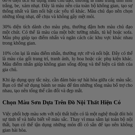
60% diện tích sử dụng màu chủ đạo, thường là màu trung tính như
trắng, be, xám nhạt. Đây là màu nền của toàn bộ không gian, tạo sự
thống nhất và làm nổi bật các yếu tố khác. Màu chủ đạo nên chọn
những tông nhạt, dễ chịu và không gây mệt mỏi.
30% diện tích dành cho màu phụ, thường đậm hơn màu chủ đạo
một chút. Có thể là màu của một bức tường nhấn, tủ kệ hoặc sofa.
Màu phụ giúp tạo điểm nhấn và ngăn cách các khu vực khác nhau
trong không gian.
10% còn lại là màu điểm nhấn, thường rực rỡ và nổi bật. Đây có thể
là màu của gối trang trí, tranh ảnh, lọ hoa hoặc các phụ kiện khác.
Màu điểm nhấn giúp không gian sống động và thể hiện cá tính của
gia chủ.
Khi áp dụng quy tắc này, cần đảm bảo sự hài hòa giữa các màu sắc.
Bạn có thể sử dụng bánh xe màu để tìm những tông màu bổ trợ cho
nhau, tạo nên tổng thể cân đối và đẹp mắt.
Chọn Màu Sơn Dựa Trên Đồ Nội Thất Hiện Có
Việc phối hợp màu sơn với nội thất hiện có là một nghệ thuật đòi hỏi
sự tinh tế và hiểu biết về màu sắc. Thay vì mua sắm lại toàn bộ nội
thất, bạn có thể tận dụng những món đồ có sẵn để tạo nên không
gian hài hòa.