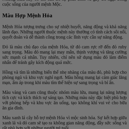
cuộc sống của người mệnh Mộc.
Màu Hợp Mệnh Hỏa
Mệnh Hỏa tượng trưng cho sự nhiệt huyết, năng động và khả năng
lãnh đạo. Những người thuộc mệnh này thường có tính cách sôi nổi,
quyết đoán và dễ thành công trong các lĩnh vực cần sự năng động.
Đỏ là màu chủ đạo của mệnh Hỏa, từ đỏ cam rực rỡ đến đỏ ruby
sang trọng. Màu đỏ mang lại may mắn, thịnh vượng và tăng cường
sức mạnh cá nhân. Tuy nhiên, chỉ nên sử dụng màu đỏ làm điểm
nhấn để tránh gây kích động quá mức.
Hồng và tím là những biến thể nhẹ nhàng của màu đỏ, phù hợp cho
phòng ngủ và khu vực nghỉ ngơi. Màu hồng mang lại cảm giác lãng
mạn, ấm áp trong khi màu tím thể hiện sự sang trọng và bí ẩn.
Màu vàng và cam cũng thuộc nhóm màu lửa, mang lại năng lượng
tích cực và kích thích sự sáng tạo. Những màu này đặc biệt phù hợp
với phòng bếp và khu vực ăn uống, tạo không khí vui vẻ cho bữa
ăn gia đình.
Màu xanh lá cây hỗ trợ mệnh Hỏa vì mộc sinh hỏa. Sự kết hợp giữa
xanh lá và đỏ cam sẽ tạo ra không gian năng động, đầy sức sống và
rất phù hợp với những người trẻ tuổi.