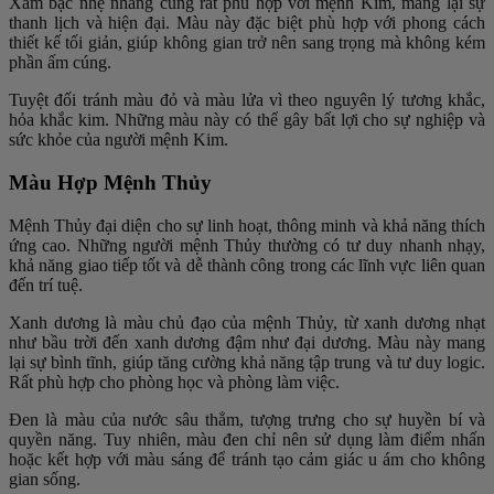
Xám bạc nhẹ nhàng cũng rất phù hợp với mệnh Kim, mang lại sự
thanh lịch và hiện đại. Màu này đặc biệt phù hợp với phong cách
thiết kế tối giản, giúp không gian trở nên sang trọng mà không kém
phần ấm cúng.
Tuyệt đối tránh màu đỏ và màu lửa vì theo nguyên lý tương khắc,
hỏa khắc kim. Những màu này có thể gây bất lợi cho sự nghiệp và
sức khỏe của người mệnh Kim.
Màu Hợp Mệnh Thủy
Mệnh Thủy đại diện cho sự linh hoạt, thông minh và khả năng thích
ứng cao. Những người mệnh Thủy thường có tư duy nhanh nhạy,
khả năng giao tiếp tốt và dễ thành công trong các lĩnh vực liên quan
đến trí tuệ.
Xanh dương là màu chủ đạo của mệnh Thủy, từ xanh dương nhạt
như bầu trời đến xanh dương đậm như đại dương. Màu này mang
lại sự bình tĩnh, giúp tăng cường khả năng tập trung và tư duy logic.
Rất phù hợp cho phòng học và phòng làm việc.
Đen là màu của nước sâu thẳm, tượng trưng cho sự huyền bí và
quyền năng. Tuy nhiên, màu đen chỉ nên sử dụng làm điểm nhấn
hoặc kết hợp với màu sáng để tránh tạo cảm giác u ám cho không
gian sống.