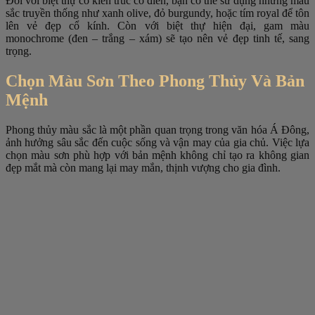
Đối với biệt thự có kiến trúc cổ điển, bạn có thể sử dụng những màu
sắc truyền thống như xanh olive, đỏ burgundy, hoặc tím royal để tôn
lên vẻ đẹp cổ kính. Còn với biệt thự hiện đại, gam màu
monochrome (đen – trắng – xám) sẽ tạo nên vẻ đẹp tinh tế, sang
trọng.
Chọn Màu Sơn Theo Phong Thủy Và Bản
Mệnh
Phong thủy màu sắc là một phần quan trọng trong văn hóa Á Đông,
ảnh hưởng sâu sắc đến cuộc sống và vận may của gia chủ. Việc lựa
chọn màu sơn phù hợp với bản mệnh không chỉ tạo ra không gian
đẹp mắt mà còn mang lại may mắn, thịnh vượng cho gia đình.