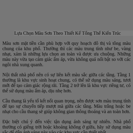
Lựa Chọn Màu Sơn Theo Thiết Kế Tổng Thể Kiến Trúc
Màu sơn mặt tiền cần phù hợp với quy hoạch đô thị và tông màu
chung của khu phố. Thường thì các màu trung tính như be, vàng
nhạt, xám là những lựa chọn an toàn và được ưa chuộng. Những
màu này vừa tạo cảm giác ấm áp, vừa không quá nổi bật so với các
ngôi nhà xung quanh.
Nội thất nhà phố nên có sự liên kết màu sắc giữa các tầng. Tầng 1
thường là khu vực sinh hoạt chung, có thể sử dụng màu sáng, tươi
mới để tạo cảm giác rộng rãi. Tầng 2 trở lên là khu vực riêng tư, có
thể sử dụng màu ấm áp, dịu nhẹ hơn.
Cầu thang là yếu tố kết nối quan trọng, nên được sơn màu trung tính
để tạo sự chuyển tiếp mượt mà giữa các tầng. Màu trắng hoặc be
nhạt cho cầu thang sẽ giúp không gian thông thoáng và an toàn hơn.
Đặc biệt chú ý đến việc tận dụng ánh sáng tự nhiên. Nhà phố
thường có giếng trời hoặc khoảng không ở giữa, hãy sử dụng màu
sắc để dẫn ánh sáng này vào các khu vực cần thiết nhất.