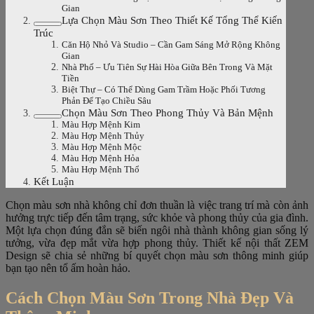
Gian
Lựa Chọn Màu Sơn Theo Thiết Kế Tổng Thể Kiến
Trúc
Căn Hộ Nhỏ Và Studio – Cần Gam Sáng Mở Rộng Không
Gian
Nhà Phố – Ưu Tiên Sự Hài Hòa Giữa Bên Trong Và Mặt
Tiền
Biệt Thự – Có Thể Dùng Gam Trầm Hoặc Phối Tương
Phản Để Tạo Chiều Sâu
Chọn Màu Sơn Theo Phong Thủy Và Bản Mệnh
Màu Hợp Mệnh Kim
Màu Hợp Mệnh Thủy
Màu Hợp Mệnh Mộc
Màu Hợp Mệnh Hỏa
Màu Hợp Mệnh Thổ
Kết Luận
Chọn màu sơn nhà không chỉ đơn thuần là việc trang trí mà còn ảnh
hưởng trực tiếp đến tâm trạng, sức khỏe và phong thủy của gia đình.
Một lựa chọn đúng đắn sẽ biến ngôi nhà thành không gian sống lý
tưởng, vừa đẹp mắt vừa hợp phong thủy. Thiết kế nội thất ZEM
Design sẽ chia sẻ những bí quyết chọn màu sơn thông minh giúp
bạn tạo nên tổ ấm hoàn hảo.
Cách Chọn Màu Sơn Trong Nhà Đẹp Và