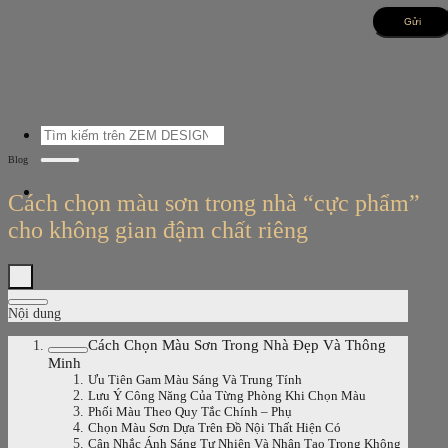
Bỏ
qua
nội
dung
Tìm
kiếm:
Blog
Cách chọn màu sơn trong nhà “cực phẩm”
cho không gian đậm chất riêng
Nội dung
Cách Chọn Màu Sơn Trong Nhà Đẹp Và Thông
Minh
Ưu Tiên Gam Màu Sáng Và Trung Tính
Lưu Ý Công Năng Của Từng Phòng Khi Chọn Màu
Phối Màu Theo Quy Tắc Chính – Phụ
Chọn Màu Sơn Dựa Trên Đồ Nội Thất Hiện Có
Cân Nhắc Ánh Sáng Tự Nhiên Và Nhân Tạo Trong Không