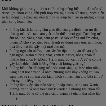
Mỗi không gian trong nhà có chức năng riêng biệt, do đó màu sắc
được lựa chọn cũng cần phù hợp với mục đích sử dụng. Việc hiểu
rõ tác động của màu sắc đến tâm lý sẽ giúp bạn tạo ra những không
gian sống hoàn hảo.
Phòng khách là trung tâm giao tiếp của gia đình, nên ưu tiên
những màu sắc tạo cảm giác thân thiện, mời gọi. Các tông màu
ấm như be, vàng nhạt, cam pastel sẽ tạo không khí ấm cúng,
thuận lợi cho việc giao lưu. Tránh sử dụng màu quá sáng hoặc
quá tối vì có thể gây mệt mỏi cho mắt.
Phòng ngủ cần những màu sắc êm dịu, thư giãn để tạo giấc
ngủ ngon. Xanh dương nhạt, xanh lá pastel, hồng phấn là
những lựa chọn lý tưởng. Tránh màu đỏ, cam rực rỡ vì có thể
gây kích thích, ảnh hưởng đến chất lượng giấc ngủ.
Phòng bếp nên sử dụng màu sắc tươi sáng, sạch sẽ như trắng,
vàng nhạt hoặc xanh lá nhạt. Những màu này không chỉ tạo
cảm giác vệ sinh mà còn kích thích vị giác, làm cho bữa ăn trở
nên ngon miệng hơn.
Phòng làm việc cần màu sắc giúp tập trung, sáng tạo. Xanh
dương, xanh lá nhạt hoặc tím lavender là những lựa chọn tốt.
Tránh màu đỏ vì có thể gây căng thẳng và giảm khả năng tập
trung.