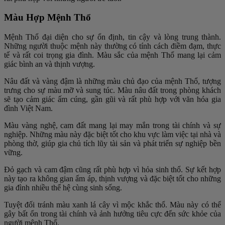
Màu Hợp Mệnh Thổ
Mệnh Thổ đại diện cho sự ổn định, tin cậy và lòng trung thành.
Những người thuộc mệnh này thường có tính cách điềm đạm, thực
tế và rất coi trọng gia đình. Màu sắc của mệnh Thổ mang lại cảm
giác bình an và thịnh vượng.
Nâu đất và vàng đậm là những màu chủ đạo của mệnh Thổ, tượng
trưng cho sự màu mỡ và sung túc. Màu nâu đất trong phòng khách
sẽ tạo cảm giác ấm cúng, gần gũi và rất phù hợp với văn hóa gia
đình Việt Nam.
Màu vàng nghệ, cam đất mang lại may mắn trong tài chính và sự
nghiệp. Những màu này đặc biệt tốt cho khu vực làm việc tại nhà và
phòng thờ, giúp gia chủ tích lũy tài sản và phát triển sự nghiệp bền
vững.
Đỏ gạch và cam đậm cũng rất phù hợp vì hỏa sinh thổ. Sự kết hợp
này tạo ra không gian ấm áp, thịnh vượng và đặc biệt tốt cho những
gia đình nhiều thế hệ cùng sinh sống.
Tuyệt đối tránh màu xanh lá cây vì mộc khắc thổ. Màu này có thể
gây bất ổn trong tài chính và ảnh hưởng tiêu cực đến sức khỏe của
người mệnh Thổ.