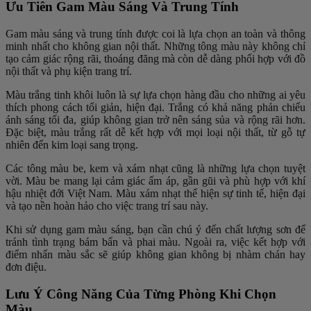
Ưu Tiên Gam Màu Sáng Và Trung Tính
Gam màu sáng và trung tính được coi là lựa chọn an toàn và thông
minh nhất cho không gian nội thất. Những tông màu này không chỉ
tạo cảm giác rộng rãi, thoáng đãng mà còn dễ dàng phối hợp với đồ
nội thất và phụ kiện trang trí.
Màu trắng tinh khôi luôn là sự lựa chọn hàng đầu cho những ai yêu
thích phong cách tối giản, hiện đại. Trắng có khả năng phản chiếu
ánh sáng tối đa, giúp không gian trở nên sáng sủa và rộng rãi hơn.
Đặc biệt, màu trắng rất dễ kết hợp với mọi loại nội thất, từ gỗ tự
nhiên đến kim loại sang trọng.
Các tông màu be, kem và xám nhạt cũng là những lựa chọn tuyệt
vời. Màu be mang lại cảm giác ấm áp, gần gũi và phù hợp với khí
hậu nhiệt đới Việt Nam. Màu xám nhạt thể hiện sự tinh tế, hiện đại
và tạo nền hoàn hảo cho việc trang trí sau này.
Khi sử dụng gam màu sáng, bạn cần chú ý đến chất lượng sơn để
tránh tình trạng bám bẩn và phai màu. Ngoài ra, việc kết hợp với
điểm nhấn màu sắc sẽ giúp không gian không bị nhàm chán hay
đơn điệu.
Lưu Ý Công Năng Của Từng Phòng Khi Chọn
Màu