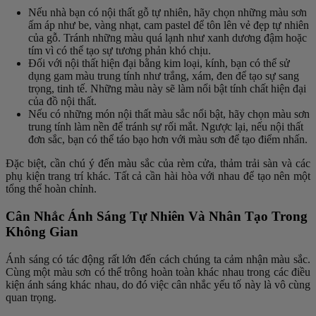
Nếu nhà bạn có nội thất gỗ tự nhiên, hãy chọn những màu sơn
ấm áp như be, vàng nhạt, cam pastel để tôn lên vẻ đẹp tự nhiên
của gỗ. Tránh những màu quá lạnh như xanh dương đậm hoặc
tím vì có thể tạo sự tương phản khó chịu.
Đối với nội thất hiện đại bằng kim loại, kính, bạn có thể sử
dụng gam màu trung tính như trắng, xám, đen để tạo sự sang
trọng, tinh tế. Những màu này sẽ làm nổi bật tính chất hiện đại
của đồ nội thất.
Nếu có những món nội thất màu sắc nổi bật, hãy chọn màu sơn
trung tính làm nền để tránh sự rối mắt. Ngược lại, nếu nội thất
đơn sắc, bạn có thể táo bạo hơn với màu sơn để tạo điểm nhấn.
Đặc biệt, cần chú ý đến màu sắc của rèm cửa, thảm trải sàn và các
phụ kiện trang trí khác. Tất cả cần hài hòa với nhau để tạo nên một
tổng thể hoàn chỉnh.
Cân Nhắc Ánh Sáng Tự Nhiên Và Nhân Tạo Trong
Không Gian
Ánh sáng có tác động rất lớn đến cách chúng ta cảm nhận màu sắc.
Cùng một màu sơn có thể trông hoàn toàn khác nhau trong các điều
kiện ánh sáng khác nhau, do đó việc cân nhắc yếu tố này là vô cùng
quan trọng.