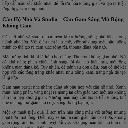
tiếp cận màu sắc khác nhau để tối ưu hóa không gian và tạo ra hiệu
ứng thị giác mong muốn.
Căn Hộ Nhỏ Và Studio – Cần Gam Sáng Mở Rộng
Không Gian
Căn hộ nhỏ và studio apartment là xu hướng sống phổ biến trong
thành phố lớn. Với diện tích hạn chế, việc sử dụng màu sắc thông
minh có thể tạo ra cảm giác rộng rãi, thoáng đãng bất ngờ.
Màu trắng tinh khôi là lựa chọn hàng đầu cho không gian nhỏ. Nó
có khả năng phản chiếu ánh sáng tối đa, tạo hiệu ứng mở rộng
không gian đáng kể. Tuy nhiên, để tránh sự đơn điệu, bạn có thể kết
hợp với các tông trắng khác nhau như trắng kem, trắng ngà để tạo
tầng lớp.
Gam màu pastel nhẹ nhàng cũng rất phù hợp với căn hộ nhỏ. Xanh
mint, hồng phấn, vàng nhạt sẽ mang lại cảm giác tươi mới mà không
làm thu hẹp không gian. Những màu này còn tạo ra bầu không khí
nhẹ nhàng, thư giãn cho cuộc sống đô thị bận rộn.
Một kỹ thuật hiệu quả là sơn trần nhà cùng màu với tường nhưng
nhạt hơn một tông. Điều này sẽ tạo ra cảm giác trần cao hơn, không
gian rộng rãi hơn. Tránh tuyệt đối việc sử dụng màu tối cho trần nhà
vì sẽ tạo cảm giác bị đè nén.