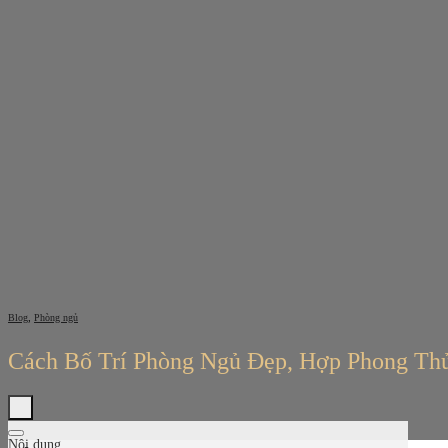
Bỏ
qua
nội
dung
,
Blog
Phòng ngủ
Cách Bố Trí Phòng Ngủ Đẹp, Hợp Phong Th
Nội dung
Tìm