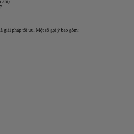
n 3m)
ữ
à giải pháp tối ưu. Một số gợi ý bao gồm: