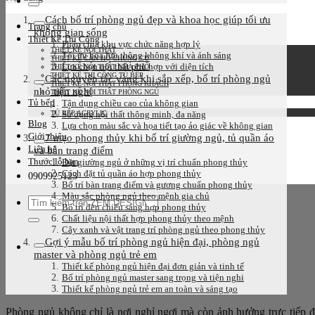
kiếm:
Cách bố trí phòng ngủ đẹp và khoa học giúp tối ưu
Trang chủ
không gian sống
Thiết Kế Thi Công
Phân chia khu vực chức năng hợp lý
THIẾT KẾ NỘI THẤT
Tối ưu hóa lưu thông không khí và ánh sáng
THIẾT KẾ CĂN HỘ CHUNG CƯ
Lựa chọn nội thất phù hợp với diện tích
THIẾT KẾ NỘI THẤT NHÀ PHỐ
THIẾT KẾ THI CÔNG TỦ BẾP
Các nguyên tắc vàng khi sắp xếp, bố trí phòng ngủ
THIẾT KẾ NỘI THẤT PHÒNG KHÁCH
nhỏ tiện nghi
THIẾT KẾ NỘI THẤT PHÒNG NGỦ
Tủ bếp
Tận dụng chiều cao của không gian
TỦ BẾP ACRYLIC
Sử dụng nội thất thông minh, đa năng
Blog
Lựa chọn màu sắc và họa tiết tạo ảo giác về không gian
Giới thiệu
7 mẹo phong thủy khi bố trí giường ngủ, tủ quần áo
Liên hệ
và bàn trang điểm
Thước lỗ ban
Đặt giường ngủ ở những vị trí chuẩn phong thủy
Cách đặt tủ quần áo hợp phong thủy
0909925123
Bố trí bàn trang điểm và gương chuẩn phong thủy
Màu sắc phòng ngủ theo mệnh gia chủ
Tìm
Bố trí đèn chiếu sáng hợp phong thủy
kiếm:
Chất liệu nội thất hợp phong thủy theo mệnh
Cây xanh và vật trang trí phòng ngủ theo phong thủy
Gợi ý mẫu bố trí phòng ngủ hiện đại, phòng ngủ
master và phòng ngủ trẻ em
Thiết kế phòng ngủ hiện đại đơn giản và tinh tế
Bố trí phòng ngủ master sang trọng và tiện nghi
Thiết kế phòng ngủ trẻ em an toàn và sáng tạo
Phòng ngủ không chỉ là nơi nghỉ ngơi mà còn ảnh hưởng trực tiếp đ