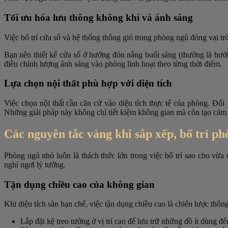
Tối ưu hóa lưu thông không khí và ánh sáng
Việc bố trí cửa sổ và hệ thống thông gió trong phòng ngủ đóng vai tr
Bạn nên thiết kế cửa sổ ở hướng đón nắng buổi sáng (thường là hướn
điều chỉnh lượng ánh sáng vào phòng linh hoạt theo từng thời điểm.
Lựa chọn nội thất phù hợp với diện tích
Việc chọn nội thất cần căn cứ vào diện tích thực tế của phòng. Đ
Những giải pháp này không chỉ tiết kiệm không gian mà còn tạo cảm 
Các nguyên tắc vàng khi sắp xếp, bố trí ph
Phòng ngủ nhỏ luôn là thách thức lớn trong việc bố trí sao cho vừa
nghỉ ngơi lý tưởng.
Tận dụng chiều cao của không gian
Khi diện tích sàn hạn chế, việc tận dụng chiều cao là chiến lược thôn
Lắp đặt kệ treo tường ở vị trí cao để lưu trữ những đồ ít dùng đế