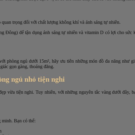
ò quan trọng đối với chất lượng không khí và ánh sáng tự nhiên.
g Đông) để tận dụng ánh sáng tự nhiên và vitamin D có lợi cho sức k
ối với phòng ngủ dưới 15m², hãy ưu tiên những món đồ đa năng như g
giác gọn gàng, thoáng đãng.
òng ngủ nhỏ tiện nghi
 đẹp vừa tiện nghi. Tuy nhiên, với những nguyên tắc vàng dưới đây, 
g minh. Bạn có thể:
n