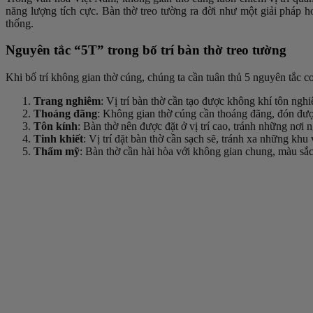
năng lượng tích cực. Bàn thờ treo tường ra đời như một giải pháp 
thống.
Nguyên tắc “5T” trong bố trí bàn thờ treo tường
Khi bố trí không gian thờ cúng, chúng ta cần tuân thủ 5 nguyên tắc c
Trang nghiêm
: Vị trí bàn thờ cần tạo được không khí tôn nghi
Thoáng đãng
: Không gian thờ cúng cần thoáng đãng, đón được
Tôn kính
: Bàn thờ nên được đặt ở vị trí cao, tránh những nơi 
Tinh khiết
: Vị trí đặt bàn thờ cần sạch sẽ, tránh xa những khu
Thẩm mỹ
: Bàn thờ cần hài hòa với không gian chung, màu sắc