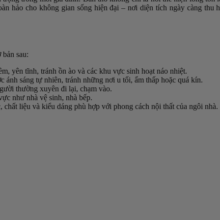
hoàn hảo cho không gian sống hiện đại – nơi diện tích ngày càng thu
ơ bản sau:
êm, yên tĩnh, tránh ồn ào và các khu vực sinh hoạt náo nhiệt.
 ánh sáng tự nhiên, tránh những nơi u tối, ẩm thấp hoặc quá kín.
người thường xuyên đi lại, chạm vào.
 vực như nhà vệ sinh, nhà bếp.
, chất liệu và kiểu dáng phù hợp với phong cách nội thất của ngôi nhà.