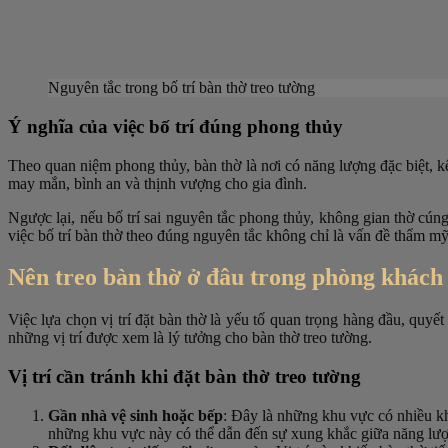
Nguyên tắc trong bố trí bàn thờ treo tường
Ý nghĩa của việc bố trí đúng phong thủy
Theo quan niệm phong thủy, bàn thờ là nơi có năng lượng đặc biệt, kế
may mắn, bình an và thịnh vượng cho gia đình.
Ngược lại, nếu bố trí sai nguyên tắc phong thủy, không gian thờ cún
việc bố trí bàn thờ theo đúng nguyên tắc không chỉ là vấn đề thẩm m
Nên treo bàn thờ ở đâu trong phòng khách 
Việc lựa chọn vị trí đặt bàn thờ là yếu tố quan trọng hàng đầu, quy
những vị trí được xem là lý tưởng cho bàn thờ treo tường.
Vị trí cần tránh khi đặt bàn thờ treo tường
Gần nhà vệ sinh hoặc bếp
: Đây là những khu vực có nhiều kh
những khu vực này có thể dẫn đến sự xung khắc giữa năng lư