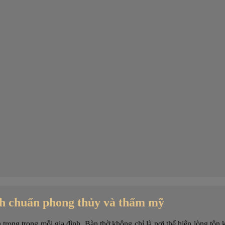
ch chuẩn phong thủy và thẩm mỹ
rọng trong mỗi gia đình. Bàn thờ không chỉ là nơi thể hiện lòng tôn kí