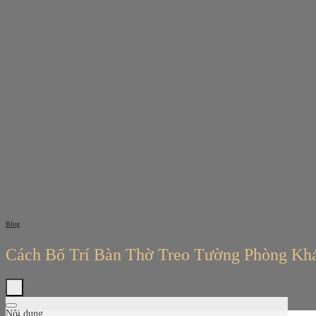
Bỏ
qua
nội
dung
Blog
Cách Bố Trí Bàn Thờ Treo Tường Phòng K
Nội dung
Tìm