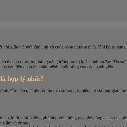
t nối giữa thế giới tâm linh và cuộc sống thường nhật. Khi bố trí đúng
g có thể tạo ra những luồng năng lượng xung khắc, ảnh hưởng đến sức k
ỹ mà còn liên quan đến vận mệnh, cuộc sống của các thành viên.
là hợp lý nhất?
ết định đến hiệu quả phong thủy và sự trang nghiêm của không gian thờ
í ẩm, khói, mùi, không phù hợp với không gian thờ cúng cần sự thanh 
ợng âm và dương.