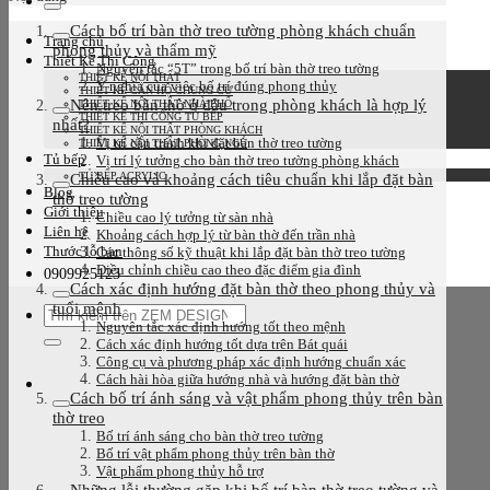
kiếm:
Cách bố trí bàn thờ treo tường phòng khách chuẩn
Trang chủ
phong thủy và thẩm mỹ
Thiết Kế Thi Công
Nguyên tắc “5T” trong bố trí bàn thờ treo tường
THIẾT KẾ NỘI THẤT
Ý nghĩa của việc bố trí đúng phong thủy
THIẾT KẾ CĂN HỘ CHUNG CƯ
Nên treo bàn thờ ở đâu trong phòng khách là hợp lý
THIẾT KẾ NỘI THẤT NHÀ PHỐ
THIẾT KẾ THI CÔNG TỦ BẾP
nhất?
THIẾT KẾ NỘI THẤT PHÒNG KHÁCH
Vị trí cần tránh khi đặt bàn thờ treo tường
THIẾT KẾ NỘI THẤT PHÒNG NGỦ
Tủ bếp
Vị trí lý tưởng cho bàn thờ treo tường phòng khách
Chiều cao và khoảng cách tiêu chuẩn khi lắp đặt bàn
TỦ BẾP ACRYLIC
Blog
thờ treo tường
Giới thiệu
Chiều cao lý tưởng từ sàn nhà
Liên hệ
Khoảng cách hợp lý từ bàn thờ đến trần nhà
Thước lỗ ban
Các thông số kỹ thuật khi lắp đặt bàn thờ treo tường
Điều chỉnh chiều cao theo đặc điểm gia đình
0909925123
Cách xác định hướng đặt bàn thờ theo phong thủy và
tuổi mệnh
Tìm
Nguyên tắc xác định hướng tốt theo mệnh
kiếm:
Cách xác định hướng tốt dựa trên Bát quái
Công cụ và phương pháp xác định hướng chuẩn xác
Cách hài hòa giữa hướng nhà và hướng đặt bàn thờ
Cách bố trí ánh sáng và vật phẩm phong thủy trên bàn
thờ treo
Bố trí ánh sáng cho bàn thờ treo tường
Bố trí vật phẩm phong thủy trên bàn thờ
Vật phẩm phong thủy hỗ trợ
Những lỗi thường gặp khi bố trí bàn thờ treo tường và