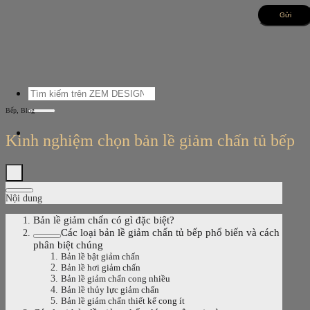
Bỏ
qua
nội
dung
Tìm
kiếm:
,
Bếp
Blog
Kinh nghiệm chọn bản lề giảm chấn tủ bếp
Nội dung
Bản lề giảm chấn có gì đặc biệt?
Các loại bản lề giảm chấn tủ bếp phổ biến và cách
phân biệt chúng
Bản lề bật giảm chấn
Bản lề hơi giảm chấn
Bản lề giảm chấn cong nhiều
Bản lề thủy lực giảm chấn
Bản lề giảm chấn thiết kế cong ít