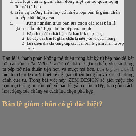
Các loại bản lề giảm chấn đóng một vai trò quan trọng
đối với tủ bếp
Trên thị trường hiện nay có nhiều loại bản lề giảm chấn
tủ bếp chất lượng cao
Kinh nghiệm giúp bạn lựa chọn các loại bản lề
giảm chấn phù hợp cho tủ bếp của mình
Hãy chú ý đến chất liệu của bản lề khi lựa chọn
Độ dày của bản lề giảm chấn là một yếu tố quan trọng
Lựa chọn địa chỉ cung cấp các loại bản lề giảm chấn tủ bếp
uy tín
Bản lề là thành phần không thể thiếu trong bất kỳ tủ bếp nào để kết
nối các cánh cửa. Với sự ra đời của bản lề giảm chấn, việc sử dụng
tủ bếp trở nên thuận tiện hơn và mượt mà hơn.
là
Bản lề giảm chấn
một loại bản lề được thiết kế để giảm thiểu tiếng ồn và xóc khi đóng
cánh cửa tủ. Trong bài viết này, ZEM DESIGN sẽ giới thiệu cho
bạn mọi thông tin cần biết về bản lề giảm chấn
, bao gồm cách
tủ bếp
hoạt động của chúng và cách lựa chọn phù hợp.
Bản lề giảm chấn có gì đặc biệt?