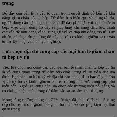
trọng
Độ dày của bản lề là yếu tố quan trọng quyết định độ bền và khả
năng giảm chấn của tủ bếp. Để đảm bảo hiệu quả sử dụng tối đa,
người dùng cần lựa chọn bản lề có độ dày phù hợp với kích
tủ
thước
bếp. Việc chọn đúng độ dày sẽ giúp tăng khả năng chịu lực, tránh
các vấn đề như cong vênh, rung giật và va đập khi đóng mở tủ. Tuy
nhiên, để chọn được đúng độ dày thì cần có kinh nghiệm và tư vấn
từ các kỹ thuật viên chuyên nghiệp.
Lựa chọn địa chỉ cung cấp các loại bản lề giảm chấn
tủ bếp uy tín
Việc lựa chọn nơi cung cấp các loại bản lề giảm chấn tủ bếp uy tín
là vô cùng quan trọng để đảm bảo chất lượng và an toàn cho gia
đình. Bạn cần tìm hiểu kỹ về địa chỉ bán hàng, đảm bảo đây là đơn
vị có uy tín và kinh nghiệm lâu năm trong lĩnh vực cung cấp phụ
kiện bếp. Ngoài ra, cũng nên lựa chọn các thương hiệu nổi tiếng và
có chứng nhận chất lượng để đảm bảo sự an tâm khi sử dụng.
Mong rằng những thông tin
đã chia sẻ ở trên sẽ cung
ZEM Design
cấp cho bạn một nguồn thông tin hữu ích về các phụ kiện nội thất
quan trọng.