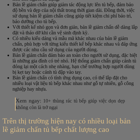
Bản lề giảm chấn giúp giảm tác động lực lên tủ bếp, đảm bảo
độ bền và đẹp của nội thất trong thời gian dài. Đồng thời, việc
sử dụng bản lề giảm chấn cũng giúp tiết kiệm chi phí bảo trì,
bảo dưỡng cho tủ bếp.
Với thiết kế nhỏ gọn và đơn giản, bản lề giảm chấn dễ dàng lắp
đặt và tháo dỡ khi cần vệ sinh định kỳ.
Có nhiều kiểu dáng và mẫu mã khác nhau của bản lề giảm
chấn, phù hợp với từng kiểu thiết kế bếp khác nhau và đáp ứng
được các nhu cầu sử dụng của người dùng.
Bản lề giảm chấn đảm bảo an toàn cho người sử dụng, đặc biệt
là những gia đình có trẻ nhỏ. Hệ thống giảm chấn giúp cánh tủ
đóng lại một cách nhẹ nhàng, hạn chế trường hợp người dùng
bị kẹt tay hoặc cánh tủ đập vào tay.
Bản lề giảm chấn có tính ứng dụng cao, có thể lắp đặt cho
nhiều loại vật liệu tủ bếp khác nhau như gỗ tự nhiên, gỗ công
nghiệp hay nhựa.
Xem ngay:
10+ thùng rác tủ bếp giúp việc dọn dẹp
không còn là trở ngại
Trên thị trường hiện nay có nhiều loại bản
lề giảm chấn tủ bếp chất lượng cao