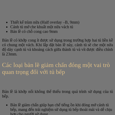
Thiết kế trùm nửa (Half overlay –B, 9mm)
Cánh tủ mở che khuất một nửa vách tủ
Bản lề có chỗ cong cao 9mm
Bản lề có khớp cong ít được sử dụng trong trường hợp hai tủ liền kề
có chung một vách. Khi lắp đặt bản lề này, cánh tủ sẽ che một nửa
độ dày cạnh tủ và khoảng cách giữa thành tủ và vít được điều chỉnh
là 23mm.
Các loại bản lề giảm chấn đóng một vai trò
quan trọng đối với tủ bếp
Bản lề là khớp nối không thể thiếu trong quá trình sử dụng của tủ
bếp.
Bản lề giảm chấn giúp hạn chế tiếng ồn khi đóng mở cánh tủ
bếp, mang đến trải nghiệm sử dụng tủ bếp thoải mái và dễ chịu
hơn cho người sử dụng.