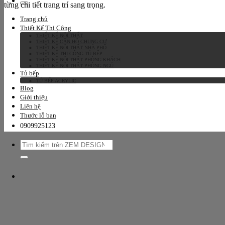
từng chi tiết trang trí sang trọng.
kiếm:
Trang chủ
Thiết Kế Thi Công
THIẾT KẾ NỘI THẤT
THIẾT KẾ CĂN HỘ CHUNG CƯ
THIẾT KẾ NỘI THẤT NHÀ PHỐ
THIẾT KẾ THI CÔNG TỦ BẾP
THIẾT KẾ NỘI THẤT PHÒNG KHÁCH
THIẾT KẾ NỘI THẤT PHÒNG NGỦ
Tủ bếp
TỦ BẾP ACRYLIC
Blog
Giới thiệu
Liên hệ
Thước lỗ ban
0909925123
Tìm
kiếm: