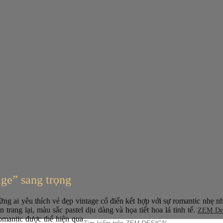
age” sang trọng
những ai yêu thích vẻ đẹp vintage cổ điển kết hợp với sự romantic nh
rang lại, màu sắc pastel dịu dàng và họa tiết hoa lá tinh tế.
ZEM De
omantic được thể hiện qua