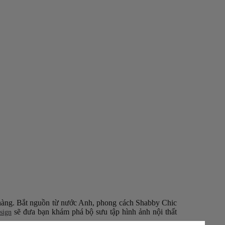
ẹ nhàng. Bắt nguồn từ nước Anh, phong cách Shabby Chic
sẽ đưa bạn khám phá bộ sưu tập hình ảnh nội thất
sign