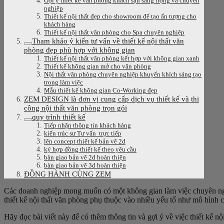
Gợi ý thiết kế văn phòng khách sạn sang trọng và chuyên
nghiệp
Thiết kế nội thất đẹp cho showroom để tạo ấn tượng cho
khách hàng
Thiết kế nội thất văn phòng cho Spa chuyên nghiệp
Tham khảo ý kiến tư vấn về thiết kế nội thất văn
phòng đẹp phù hợp với không gian
Thiết kế nội thất văn phòng kết hợp với không gian xanh
Thiết kế không gian mở cho văn phòng
Nội thất văn phòng chuyên nghiệp khuyến khích sáng tạo
trong làm việc
Mẫu thiết kế không gian Co-Working đẹp
ZEM DESIGN là đơn vị cung cấp dịch vụ thiết kế và thi
công nội thất văn phòng trọn gói
quy trình thiết kế
Tiếp nhận thông tin khách hàng
kiến trúc sư Tư vấn trực tiếp
lên concept thiết kế bản vẽ 2d
ký hợp đồng thiết kế theo yêu cầu
bàn giao bản vẽ 2d hoàn thiện
bàn giao bản vẽ 3d hoàn thiện
ĐỒNG HÀNH CÙNG ZEM
Các doanh nghiệp mong muốn có một không gian làm việc chuyên nghi
thiết kế nội thất văn phòng phụ thuộc vào nhiều yếu tố như mô hình 
Hãy đọc bài viết này để có thêm thông tin và gợi ý về việc thiết kế nộ