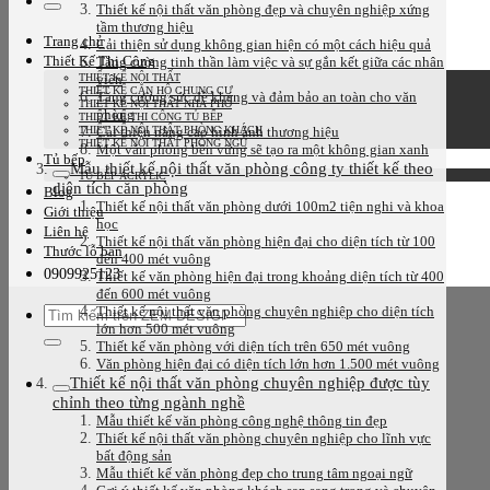
Thiết kế nội thất văn phòng đẹp và chuyên nghiệp xứng
kiếm:
tầm thương hiệu
Trang chủ
Cải thiện sử dụng không gian hiện có một cách hiệu quả
Thiết Kế Thi Công
Tăng cường tinh thần làm việc và sự gắn kết giữa các nhân
THIẾT KẾ NỘI THẤT
viên
THIẾT KẾ CĂN HỘ CHUNG CƯ
Tăng cường sức đề kháng và đảm bảo an toàn cho văn
THIẾT KẾ NỘI THẤT NHÀ PHỐ
phòng
THIẾT KẾ THI CÔNG TỦ BẾP
THIẾT KẾ NỘI THẤT PHÒNG KHÁCH
Cải thiện nâng cao hình ảnh thương hiệu
THIẾT KẾ NỘI THẤT PHÒNG NGỦ
Một văn phòng bền vững sẽ tạo ra một không gian xanh
Tủ bếp
Mẫu thiết kế nội thất văn phòng công ty thiết kế theo
TỦ BẾP ACRYLIC
diện tích căn phòng
Blog
Thiết kế nội thất văn phòng dưới 100m2 tiện nghi và khoa
Giới thiệu
học
Liên hệ
Thiết kế nội thất văn phòng hiện đại cho diện tích từ 100
Thước lỗ ban
đến 400 mét vuông
0909925123
Thiết kế văn phòng hiện đại trong khoảng diện tích từ 400
đến 600 mét vuông
Tìm
Thiết kế nội thất văn phòng chuyên nghiệp cho diện tích
lớn hơn 500 mét vuông
kiếm:
Thiết kế văn phòng với diện tích trên 650 mét vuông
Văn phòng hiện đại có diện tích lớn hơn 1.500 mét vuông
Thiết kế nội thất văn phòng chuyên nghiệp được tùy
chỉnh theo từng ngành nghề
Mẫu thiết kế văn phòng công nghệ thông tin đẹp
Thiết kế nội thất văn phòng chuyên nghiệp cho lĩnh vực
bất động sản
Mẫu thiết kế văn phòng đẹp cho trung tâm ngoại ngữ