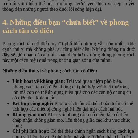
mẽ đối với nhiều thế hệ, từ những người yêu thích vẻ đẹp truyền
thống đến những người theo đuổi lối sống hiện đại.
4. Những điều bạn “chưa biết” về phong
cách tân cổ điển
Phong cách tân cổ điển tuy đã phổ biến nhưng vẫn còn nhiều khía
cạnh thú vị mà không phải ai cũng biết đến. Những thông tin dưới
đây sẽ giúp bạn có cái nhìn toàn diện hơn và ứng dụng phong cách
này một cách hiệu quả trong không gian sống của mình.
Những điều thú vị về phong cách tân cổ điển:
Linh hoạt về không gian:
Trái với quan niệm phổ biến,
phong cách tân cổ điển không chỉ phù hợp với biệt thự rộng
lớn mà còn có thể áp dụng hiệu quả cho các căn hộ chung cư
có diện tích khiêm tốn
Kết hợp công nghệ:
Phong cách tân cổ điển hoàn toàn có thể
tích hợp các thiết bị công nghệ hiện đại một cách hài hòa
Không gian mở:
Khác với phong cách cổ điển, tân cổ điển
chấp nhận không gian mở, liên thông giữa các khu vực chức
năng
Chi phí linh hoạt:
Có thể điều chỉnh ngân sách bằng cách lựa
chọn vật liệu thay thế phù hợp mà vẫn giữ được bản chất của