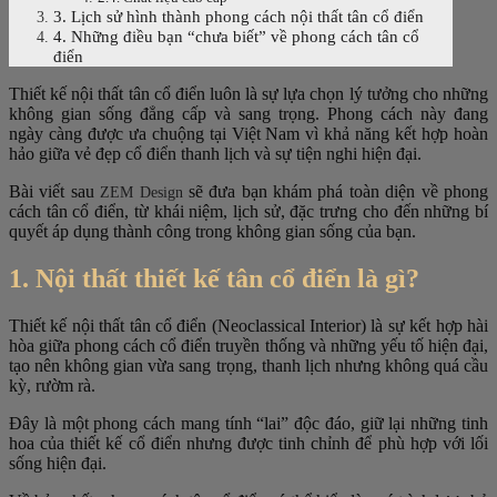
3. Lịch sử hình thành phong cách nội thất tân cổ điển
4. Những điều bạn “chưa biết” về phong cách tân cổ
điển
Thiết kế nội thất tân cổ điển luôn là sự lựa chọn lý tưởng cho những
không gian sống đẳng cấp và sang trọng. Phong cách này đang
ngày càng được ưa chuộng tại Việt Nam vì khả năng kết hợp hoàn
hảo giữa vẻ đẹp cổ điển thanh lịch và sự tiện nghi hiện đại.
Bài viết sau
sẽ đưa bạn khám phá toàn diện về phong
ZEM Design
cách tân cổ điển, từ khái niệm, lịch sử, đặc trưng cho đến những bí
quyết áp dụng thành công trong không gian sống của bạn.
1. Nội thất thiết kế tân cổ điển là gì?
Thiết kế nội thất tân cổ điển (Neoclassical Interior) là sự kết hợp hài
hòa giữa phong cách cổ điển truyền thống và những yếu tố hiện đại,
tạo nên không gian vừa sang trọng, thanh lịch nhưng không quá cầu
kỳ, rườm rà.
Đây là một phong cách mang tính “lai” độc đáo, giữ lại những tinh
hoa của thiết kế cổ điển nhưng được tinh chỉnh để phù hợp với lối
sống hiện đại.