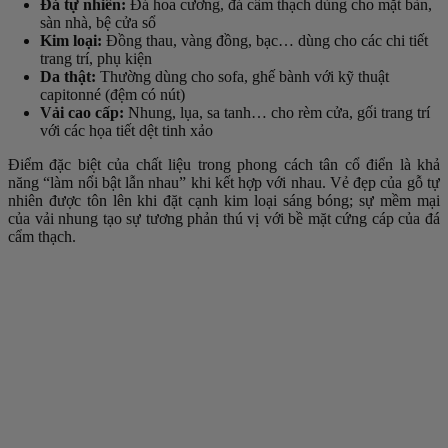
Đá tự nhiên:
Đá hoa cương, đá cẩm thạch dùng cho mặt bàn,
sàn nhà, bệ cửa sổ
Kim loại:
Đồng thau, vàng đồng, bạc… dùng cho các chi tiết
trang trí, phụ kiện
Da thật:
Thường dùng cho sofa, ghế bành với kỹ thuật
capitonné (đệm có nút)
Vải cao cấp:
Nhung, lụa, sa tanh… cho rèm cửa, gối trang trí
với các họa tiết dệt tinh xảo
Điểm đặc biệt của chất liệu trong phong cách tân cổ điển là khả
năng “làm nổi bật lẫn nhau” khi kết hợp với nhau. Vẻ đẹp của gỗ tự
nhiên được tôn lên khi đặt cạnh kim loại sáng bóng; sự mềm mại
của vải nhung tạo sự tương phản thú vị với bề mặt cứng cáp của đá
cẩm thạch.