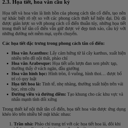
2.3. Họa tiết, hoa văn cầu kỳ
Họa tiết và hoa văn là linh hồn của phong cách tân cổ điển, tạo nên
sự khác biệt rõ rệt so với các phong cách thiết kế hiện đại. Dù đã
được giản lược so với phong cách cổ điển thuần túy, những họa tiết
trong thiết kế tân cổ điển vẫn giữ được vẻ đẹp tinh xảo, cầu kỳ với
những đường nét mềm mại, uyển chuyển.
Các họa tiết đặc trưng trong phong cách tân cổ điển:
Hoa văn Acanthus:
Lấy cảm hứng từ lá cây karthus, xuất hiện
nhiều trên đồ nội thất, phào chỉ
Hoa văn Arabesque:
Họa tiết uốn lượn đan xen phức tạp,
thường thấy ở vách ngăn, đầu giường
Hoa văn hình học:
Hình tròn, ô vuông, hình thoi… được bố
trí có quy luật
Họa tiết hoa lá:
Tinh tế, nhẹ nhàng, thường xuất hiện trên vải
bọc, rèm cửa
Đường viền và đường diềm:
Tạo khung cho các khu vực và
nhấn mạnh tính đối xứng
Trong thiết kế nội thất tân cổ điển, họa tiết hoa văn được ứng dụng
khéo léo trên nhiều bề mặt khác nhau:
Trần nhà:
Phào chỉ trang trí với các họa tiết hoa lá, đôi khi