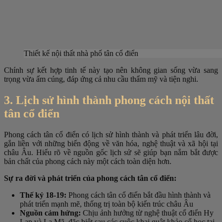
Thiết kế nội thất nhà phố tân cổ điển
Chính sự kết hợp tinh tế này tạo nên không gian sống vừa sang
trọng vừa ấm cúng, đáp ứng cả nhu cầu thẩm mỹ và tiện nghi.
3. Lịch sử hình thành phong cách nội thất
tân cổ điển
Phong cách tân cổ điển có lịch sử hình thành và phát triển lâu đời,
gắn liền với những biến động về văn hóa, nghệ thuật và xã hội tại
châu Âu. Hiểu rõ về nguồn gốc lịch sử sẽ giúp bạn nắm bắt được
bản chất của phong cách này một cách toàn diện hơn.
Sự ra đời và phát triển của phong cách tân cổ điển:
Thế kỷ 18-19:
Phong cách tân cổ điển bắt đầu hình thành và
phát triển mạnh mẽ, thống trị toàn bộ kiến trúc châu Âu
Nguồn cảm hứng:
Chịu ảnh hưởng từ nghệ thuật cổ điển Hy
Lạp và La Mã, đặc biệt sau các cuộc khai quật khảo cổ học tại