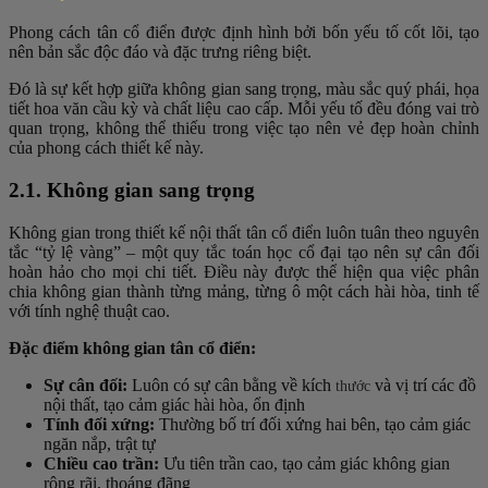
Phong cách tân cổ điển được định hình bởi bốn yếu tố cốt lõi, tạo
nên bản sắc độc đáo và đặc trưng riêng biệt.
Đó là sự kết hợp giữa không gian sang trọng, màu sắc quý phái, họa
tiết hoa văn cầu kỳ và chất liệu cao cấp. Mỗi yếu tố đều đóng vai trò
quan trọng, không thể thiếu trong việc tạo nên vẻ đẹp hoàn chỉnh
của phong cách thiết kế này.
2.1. Không gian sang trọng
Không gian trong thiết kế nội thất tân cổ điển luôn tuân theo nguyên
tắc “tỷ lệ vàng” – một quy tắc toán học cổ đại tạo nên sự cân đối
hoàn hảo cho mọi chi tiết. Điều này được thể hiện qua việc phân
chia không gian thành từng mảng, từng ô một cách hài hòa, tinh tế
với tính nghệ thuật cao.
Đặc điểm không gian tân cổ điển:
Sự cân đối:
Luôn có sự cân bằng về kích
và vị trí các đồ
thước
nội thất, tạo cảm giác hài hòa, ổn định
Tính đối xứng:
Thường bố trí đối xứng hai bên, tạo cảm giác
ngăn nắp, trật tự
Chiều cao trần:
Ưu tiên trần cao, tạo cảm giác không gian
rộng rãi, thoáng đãng