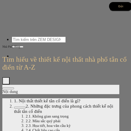
Bỏ
qua
nội
dung
Tìm
kiếm:
,
Nhà Phố
Blog
Tìm hiểu về thiết kế nội thất nhà phố tân cổ
điển từ A-Z
Nội dung
1. Nội thất thiết kế tân cổ điển là gì?
2. Những đặc trưng của phong cách thiết kế nội
thất tân cổ điển
2.1. Không gian sang trọng
2.2. Màu sắc quý phái
2.3. Họa tiết, hoa văn cầu kỳ
2.4. Chất liệu cao cấp