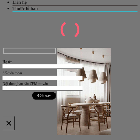
Liên hệ
Thước lỗ ban
Họ tên
Số điện thoại
Nội dung bạn cần ZEM tư vấn
×