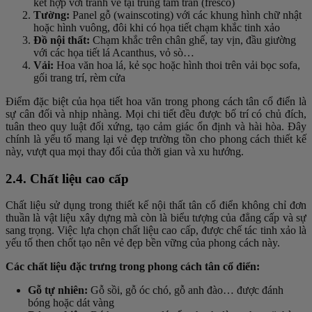
kết hợp với tranh vẽ tại trung tâm trần (fresco)
Tường:
Panel gỗ (wainscoting) với các khung hình chữ nhật
hoặc hình vuông, đôi khi có họa tiết chạm khắc tinh xảo
Đồ nội thất:
Chạm khắc trên chân ghế, tay vịn, đầu giường
với các họa tiết lá Acanthus, vỏ sò…
Vải:
Hoa văn hoa lá, kẻ sọc hoặc hình thoi trên vải bọc sofa,
gối trang trí, rèm cửa
Điểm đặc biệt của họa tiết hoa văn trong phong cách tân cổ điển là
sự cân đối và nhịp nhàng. Mọi chi tiết đều được bố trí có chủ đích,
tuân theo quy luật đối xứng, tạo cảm giác ổn định và hài hòa. Đây
chính là yếu tố mang lại vẻ đẹp trường tồn cho phong cách thiết kế
này, vượt qua mọi thay đổi của thời gian và xu hướng.
2.4. Chất liệu cao cấp
Chất liệu sử dụng trong thiết kế nội thất tân cổ điển không chỉ đơn
thuần là vật liệu xây dựng mà còn là biểu tượng của đẳng cấp và sự
sang trọng. Việc lựa chọn chất liệu cao cấp, được chế tác tinh xảo là
yếu tố then chốt tạo nên vẻ đẹp bền vững của phong cách này.
Các chất liệu đặc trưng trong phong cách tân cổ điển:
Gỗ tự nhiên:
Gỗ sồi, gỗ óc chó, gỗ anh đào… được đánh
bóng hoặc dát vàng