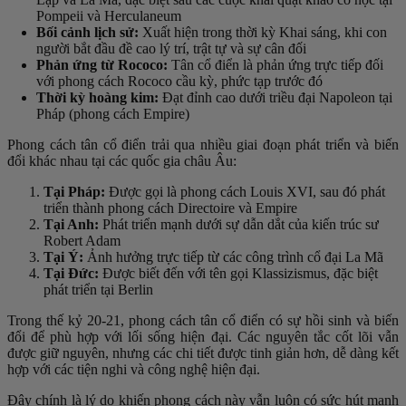
Pompeii và Herculaneum
Bối cảnh lịch sử:
Xuất hiện trong thời kỳ Khai sáng, khi con
người bắt đầu đề cao lý trí, trật tự và sự cân đối
Phản ứng từ Rococo:
Tân cổ điển là phản ứng trực tiếp đối
với phong cách Rococo cầu kỳ, phức tạp trước đó
Thời kỳ hoàng kim:
Đạt đỉnh cao dưới triều đại Napoleon tại
Pháp (phong cách Empire)
Phong cách tân cổ điển trải qua nhiều giai đoạn phát triển và biến
đổi khác nhau tại các quốc gia châu Âu:
Tại Pháp:
Được gọi là phong cách Louis XVI, sau đó phát
triển thành phong cách Directoire và Empire
Tại Anh:
Phát triển mạnh dưới sự dẫn dắt của kiến trúc sư
Robert Adam
Tại Ý:
Ảnh hưởng trực tiếp từ các công trình cổ đại La Mã
Tại Đức:
Được biết đến với tên gọi Klassizismus, đặc biệt
phát triển tại Berlin
Trong thế kỷ 20-21, phong cách tân cổ điển có sự hồi sinh và biến
đổi để phù hợp với lối sống hiện đại. Các nguyên tắc cốt lõi vẫn
được giữ nguyên, nhưng các chi tiết được tinh giản hơn, dễ dàng kết
hợp với các tiện nghi và công nghệ hiện đại.
Đây chính là lý do khiến phong cách này vẫn luôn có sức hút mạnh