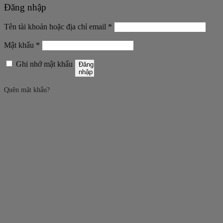
Đăng nhập
Bắt
Tên tài khoản hoặc địa chỉ email
*
buộc
Bắt
Mật khẩu
*
buộc
Ghi nhớ mật khẩu
Đăng
nhập
Quên mật khẩu?