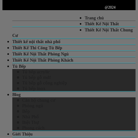
@2024
Trang chủ
Thiết Kế Nội Thất
Thiết Kế Nội Thất Chung
Cư
Thiết kế nội thất nhà phố
Thiết Kế Thi Công Tủ Bếp
Thiết Kế Nội Thất Phòng Ngủ
Thiết Kế Nội Thất Phòng Khách
Tủ Bếp
Tủ bếp acrylic
Tủ bếp gỗ mdf
Tủ bếp gỗ công nghiệp
Tủ bếp inox
Blog
Căn hộ chung cư
Phòng ngủ
Bếp
Nhà Phố
Biệt Thự
Phong cách
Giới Thiệu