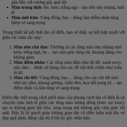
gắn liền với vương giả, quý tộc
Màu trung tính:
Be, kem, trắng ngà – tạo nền nhẹ nhàng, tinh
tế
Màu ánh kim:
Vàng đồng, bạc – dùng làm điểm nhấn tăng
thêm vẻ sang trọng
Trong thiết kế nội thất tân cổ điển, bạn sẽ thấy sự kết hợp tuyệt vời
giữa các màu sắc này:
Màu nền chủ đạo:
Thường là các tông màu nhẹ nhàng như
kem, trắng ngà, be… tạo cảm giác rộng rãi, thoáng đãng cho
không gian.
Màu điểm nhấn:
Các tông màu đậm như đỏ đô, xanh navy,
nâu sẫm… được sử dụng cho các đồ nội thất chính như sofa,
tủ kệ.
Màu chi tiết:
Vàng đồng, bạc… dùng cho các chi tiết nhỏ
như tay nắm, khung gương, chân đèn, họa tiết trang trí… tạo
điểm nhấn và làm tăng vẻ sang trọng.
Điểm đặc biệt trong cách phối màu của phong cách tân cổ điển là sự
chuyển màu tinh tế giữa các tông màu tương đồng (tone sur tone),
tạo ra không gian hài hòa, sang trọng mà không gây cảm giác rối
mắt. Đây là bí quyết giúp không gian tân cổ điển luôn toát lên vẻ
đẹp quý phái, đẳng cấp dù ở bất kỳ góc nhìn nào.