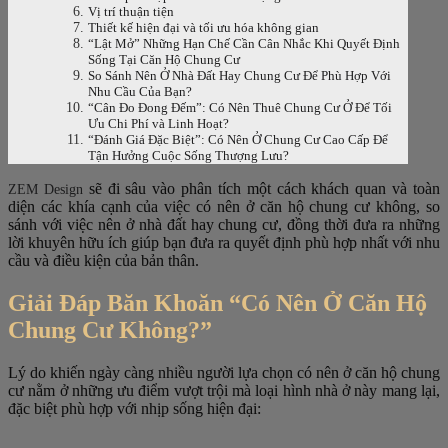
Vị trí thuận tiện
Thiết kế hiện đại và tối ưu hóa không gian
“Lật Mở” Những Hạn Chế Cần Cân Nhắc Khi Quyết Định
Sống Tại Căn Hộ Chung Cư
So Sánh Nên Ở Nhà Đất Hay Chung Cư Để Phù Hợp Với
Nhu Cầu Của Bạn?
“Cân Đo Đong Đếm”: Có Nên Thuê Chung Cư Ở Để Tối
Ưu Chi Phí và Linh Hoạt?
“Đánh Giá Đặc Biệt”: Có Nên Ở Chung Cư Cao Cấp Để
Tận Hưởng Cuộc Sống Thượng Lưu?
sẽ đi sâu vào phân tích một cách khách quan và toàn
ZEM Design
diện các khía cạnh của việc có nên ở căn hộ chung cư không, so
sánh với việc nên ở nhà đất hay chung cư, đồng thời đưa ra những
lời khuyên hữu ích giúp bạn đưa ra quyết định phù hợp nhất với nhu
cầu và điều kiện của bản thân.
Giải Đáp Băn Khoăn “Có Nên Ở Căn Hộ
Chung Cư Không?”
Lý do khiến ngày càng nhiều người lựa chọn có nên ở căn hộ chung
cư nằm ở những ưu điểm vượt trội mà loại hình nhà ở này mang lại,
đặc biệt phù hợp với nhịp sống hiện đại: