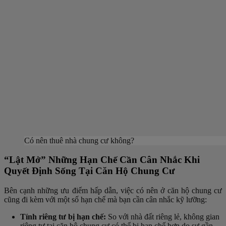
Có nên thuê nhà chung cư không?
“Lật Mở” Những Hạn Chế Cần Cân Nhắc Khi
Quyết Định Sống Tại Căn Hộ Chung Cư
Bên cạnh những ưu điểm hấp dẫn, việc có nên ở căn hộ chung cư
cũng đi kèm với một số hạn chế mà bạn cần cân nhắc kỹ lưỡng:
Tính riêng tư bị hạn chế:
So với nhà đất riêng lẻ, không gian
riêng tư tại căn hộ chung cư có thể bị hạn chế hơn do sự gần