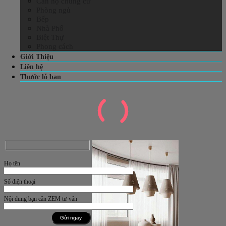
Căn hộ chung cư
Phòng ngủ
Bếp
Nhà Phố
Biệt Thự
Phong cách
Giới Thiệu
Liên hệ
Thước lỗ ban
Họ tên
Số điện thoại
Nội dung bạn cần ZEM tư vấn