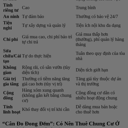
Tính
Cao
Trung bình
riêng tư
An ninh
Tự đảm bảo
Thường có bảo vệ 24/7
Tiện
Tự xây dựng và quản lý
Tiện ích nội khu đa dạng
nghi
Giá mua thấp hơn
Giá mua cao, chi phí bảo trì
Chi phí
(thường), phí quản lý hàng
tự chi trả
tháng
Sửa
Tuân theo quy định của tòa
chữa/Cải
Tự do thực hiện
nhà
tạo
Không
Rộng rãi, có sân vườn (tùy
Diện tích giới hạn
gian
diện tích)
Giá trị
Thường có tiềm năng tăng
Tăng giá tùy thuộc dự án
gia tăng
giá cao hơn (tùy vị trí)
và thị trường
Hàng xóm xung quanh
Cộng
Cộng đồng cư dân có
(không gắn kết bằng chung
đồng
nhiều hoạt động chung
cư)
Tính
Dễ dàng mua bán hoặc
Khó thay đổi vị trí khi cần
linh hoạt
cho thuê hơn
“Cân Đo Đong Đếm”: Có Nên Thuê Chung Cư Ở