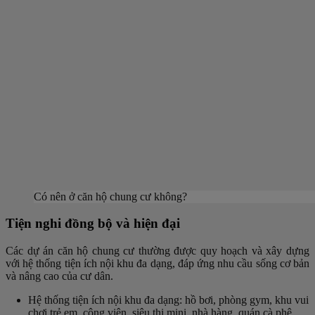
Có nên ở căn hộ chung cư không?
Tiện nghi đồng bộ và hiện đại
Các dự án căn hộ chung cư thường được quy hoạch và xây dựng
với hệ thống tiện ích nội khu đa dạng, đáp ứng nhu cầu sống cơ bản
và nâng cao của cư dân.
Hệ thống tiện ích nội khu đa dạng: hồ bơi, phòng gym, khu vui
chơi trẻ em, công viên, siêu thị mini, nhà hàng, quán cà phê…