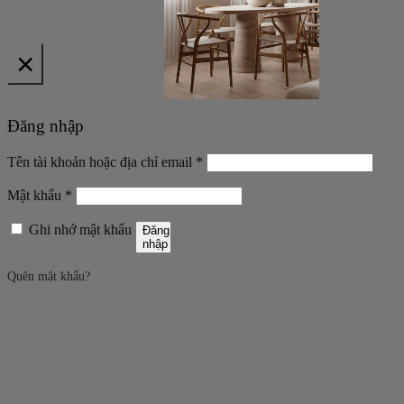
×
Đăng nhập
Bắt
Tên tài khoản hoặc địa chỉ email
*
buộc
Bắt
Mật khẩu
*
buộc
Ghi nhớ mật khẩu
Đăng
nhập
Quên mật khẩu?