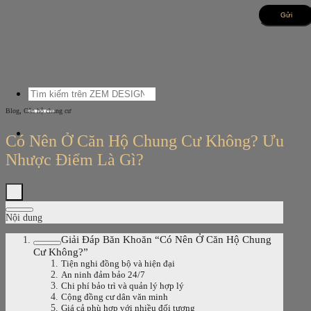
Bỏ
qua
nội
dung
Tìm
kiếm:
,
Blog
Căn hộ chung cư
Có Nên Ở Căn Hộ Chung Cư Không? Ưu
Nhược Điểm Là Gì?
Nội dung
Giải Đáp Băn Khoăn “Có Nên Ở Căn Hộ Chung
Cư Không?”
Tiện nghi đồng bộ và hiện đại
An ninh đảm bảo 24/7
Chi phí bảo trì và quản lý hợp lý
Cộng đồng cư dân văn minh
Giá cả phù hợp với nhiều đối tượng